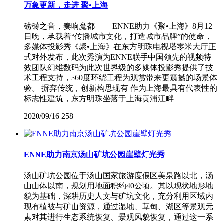
万象更新，走进 聚•上海
磅礴之音，奏响魔都—— ENNE助力《聚•上海》8月12
日晚，承载着“传播城市文化，打造城市品牌”的使命，
多媒体投影秀《聚•上海》在东方明珠电视塔零米大厅正
式对外发布，此次秀演为ENNE联手中国领先的视频特
效团队幻维数码为此次世界级的多媒体投影秀提供了技
术工程支持，360度环绕工程为观赏带来更震撼的场景体
验。 摒弃传统，创新构思现有 作为上海最具有代表性的
标志性建筑，东方明珠坐落于上海黄浦江畔
2020/09/16
258
ENNE助力南京汤山矿坑公园崖壁灯光秀
汤山矿坑公园位于汤山国家旅游度假区美泉路以北，汤
山山体以南，规划用地面积约40公顷。其以现状地形地
貌为基础，深耕历史人文与矿坑文化，充分利用区域内
现有植被与矿山资源，通过湿地、草甸、湖区等景观元
素对其进行生态系统恢复、景观风貌恢复，通过这一系