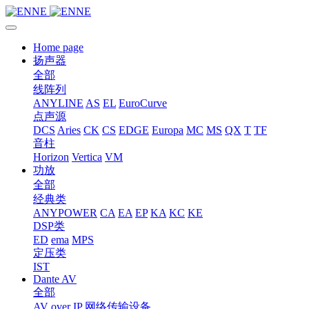
Home page
扬声器
全部
线阵列
ANYLINE
AS
EL
EuroCurve
点声源
DCS
Aries
CK
CS
EDGE
Europa
MC
MS
QX
T
TF
音柱
Horizon
Vertica
VM
功放
全部
经典类
ANYPOWER
CA
EA
EP
KA
KC
KE
DSP类
ED
ema
MPS
定压类
IST
Dante AV
全部
AV over IP 网络传输设备