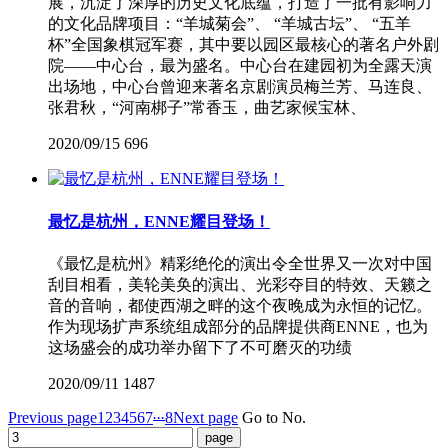
展，沉淀了深厚的历史文化底蕴，打造了一批有影响力
的文化品牌项目：“羊城菊会”、 “羊城古坛”、 “五羊
杯”全国象棋冠军赛，其中要以园区最核心的著名户外剧
院——中心台，最为盛名。中心台在建园初为全露天演
出场地，中心台曾迎来著名京剧演员梅兰芳、马连良、
张君秋，“河南梆子”常香玉，曲艺家候宝林、
2020/09/15
696
最忆是杭州，ENNE耀目登场！
《最忆是杭州》精彩绝伦的演出令全世界又一次对中国
刮目相看，美轮美奂的演出、光彩夺目的特效、天籁之
音的音响，都使西湖之畔的这个夜晚成为永恒的记忆。
作为现场扩声系统组成部分的品牌提供商ENNE，也为
这场盛会的成功举办留下了不可磨灭的功绩
2020/09/11
1487
...
Previous page
1
2
3
4
5
6
7
8
Next page
Go to No.