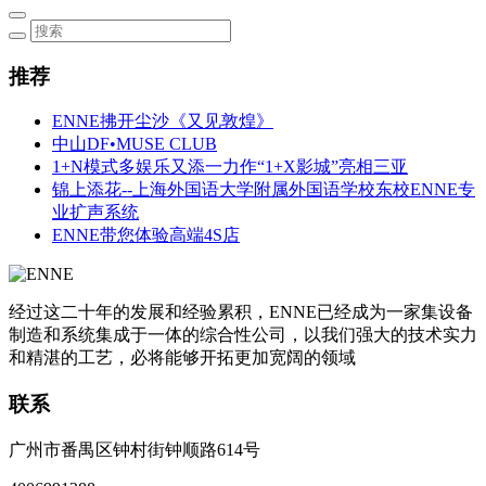
推荐
ENNE拂开尘沙《又见敦煌》
中山DF•MUSE CLUB
1+N模式多娱乐又添一力作“1+X影城”亮相三亚
锦上添花--上海外国语大学附属外国语学校东校ENNE专
业扩声系统
ENNE带您体验高端4S店
经过这二十年的发展和经验累积，ENNE已经成为一家集设备
制造和系统集成于一体的综合性公司，以我们强大的技术实力
和精湛的工艺，必将能够开拓更加宽阔的领域
联系
广州市番禺区钟村街钟顺路614号