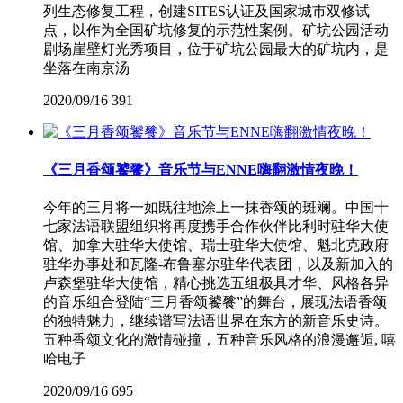
列生态修复工程，创建SITES认证及国家城市双修试
点，以作为全国矿坑修复的示范性案例。矿坑公园活动
剧场崖壁灯光秀项目，位于矿坑公园最大的矿坑内，是
坐落在南京汤
2020/09/16
391
《三月香颂饕餮》音乐节与ENNE嗨翻激情夜晚！
今年的三月将一如既往地涂上一抹香颂的斑斓。中国十
七家法语联盟组织将再度携手合作伙伴比利时驻华大使
馆、加拿大驻华大使馆、瑞士驻华大使馆、魁北克政府
驻华办事处和瓦隆-布鲁塞尔驻华代表团，以及新加入的
卢森堡驻华大使馆，精心挑选五组极具才华、风格各异
的音乐组合登陆“三月香颂饕餮”的舞台，展现法语香颂
的独特魅力，继续谱写法语世界在东方的新音乐史诗。
五种香颂文化的激情碰撞，五种音乐风格的浪漫邂逅, 嘻
哈电子
2020/09/16
695