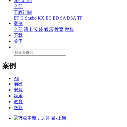
其他产品
全部
工程订制
ET
G Studio
KX
EC
ED
SA
DSA
TF
案例
全部
演出
安装
娱乐
教育
微影
下载
关于
案例
All
演出
安装
娱乐
教育
微影