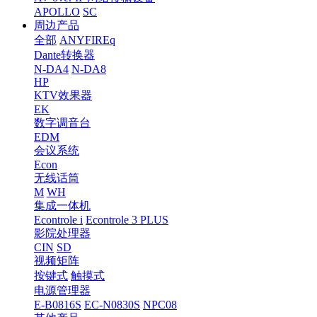
APOLLO
SC
周边产品
全部
ANYFIREq
Dante转换器
N-DA4
N-DA8
HP
KTV效果器
EK
数字调音台
EDM
会议系统
Econ
无线话筒
M
WH
集成一体机
Econtrole i
Econtrole 3 PLUS
影院处理器
CIN
SD
视频矩阵
按键式
触摸式
电源管理器
E-B0816S
EC-N0830S
NPC08