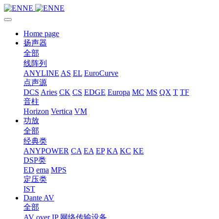
Home page
扬声器
全部
线阵列
ANYLINE
AS
EL
EuroCurve
点声源
DCS
Aries
CK
CS
EDGE
Europa
MC
MS
QX
T
TF
音柱
Horizon
Vertica
VM
功放
全部
经典类
ANYPOWER
CA
EA
EP
KA
KC
KE
DSP类
ED
ema
MPS
定压类
IST
Dante AV
全部
AV over IP 网络传输设备