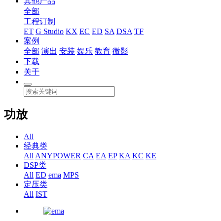
其他产品
全部
工程订制
ET
G Studio
KX
EC
ED
SA
DSA
TF
案例
全部
演出
安装
娱乐
教育
微影
下载
关于
功放
All
经典类
All
ANYPOWER
CA
EA
EP
KA
KC
KE
DSP类
All
ED
ema
MPS
定压类
All
IST