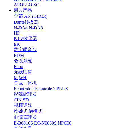
APOLLO
SC
周边产品
全部
ANYFIREq
Dante转换器
N-DA4
N-DA8
HP
KTV效果器
EK
数字调音台
EDM
会议系统
Econ
无线话筒
M
WH
集成一体机
Econtrole i
Econtrole 3 PLUS
影院处理器
CIN
SD
视频矩阵
按键式
触摸式
电源管理器
E-B0816S
EC-N0830S
NPC08