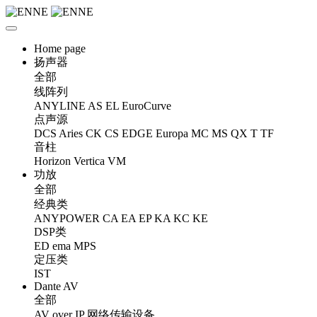
Home page
扬声器
全部
线阵列
ANYLINE
AS
EL
EuroCurve
点声源
DCS
Aries
CK
CS
EDGE
Europa
MC
MS
QX
T
TF
音柱
Horizon
Vertica
VM
功放
全部
经典类
ANYPOWER
CA
EA
EP
KA
KC
KE
DSP类
ED
ema
MPS
定压类
IST
Dante AV
全部
AV over IP 网络传输设备