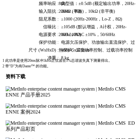
频率响应 :
8Ω）
典型值：±0.5dB (额定输出功率，20Hz-
输入阻抗 :
20kHz，8Ω）
20kΩ (平衡)，10kΩ (非平衡)
阻尼系数 :
≥
1000 (20Hz-200Hz，Lo-Z，8Ω)
信噪比 :
≥105dB (默认增益，A计权，20Hz-
电源要求 :
20kHz，8Ω)
100-240VAC ±10%，50/60Hz
保护功能 :
电源欠压保护、功放输出直流保护、过
尺寸 (WxHxD) :
热保护、温度功率控制、过载功率控制
483x45x376mm
净重 :
8 kg
1 此功率是使用20ms脉冲1kHz正弦波在1%总谐波失真下测量得出。
2 带“D”为有Dante™ 的功能。
资料下载
ENNE 产品手册2025
ENNE 案例2024
ED
系列产品彩页