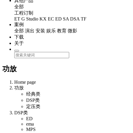
其他产品
全部
工程订制
ET
G Studio
KX
EC
ED
SA
DSA
TF
案例
全部
演出
安装
娱乐
教育
微影
下载
关于
功放
Home page
功放
经典类
DSP类
定压类
DSP类
ED
ema
MPS