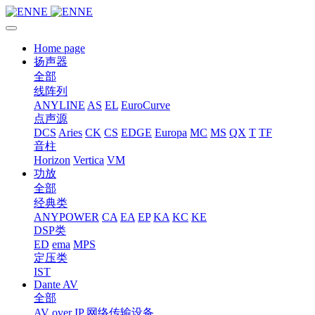
Home page
扬声器
全部
线阵列
ANYLINE
AS
EL
EuroCurve
点声源
DCS
Aries
CK
CS
EDGE
Europa
MC
MS
QX
T
TF
音柱
Horizon
Vertica
VM
功放
全部
经典类
ANYPOWER
CA
EA
EP
KA
KC
KE
DSP类
ED
ema
MPS
定压类
IST
Dante AV
全部
AV over IP 网络传输设备