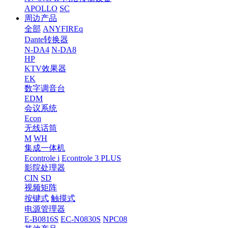
APOLLO
SC
周边产品
全部
ANYFIREq
Dante转换器
N-DA4
N-DA8
HP
KTV效果器
EK
数字调音台
EDM
会议系统
Econ
无线话筒
M
WH
集成一体机
Econtrole i
Econtrole 3 PLUS
影院处理器
CIN
SD
视频矩阵
按键式
触摸式
电源管理器
E-B0816S
EC-N0830S
NPC08