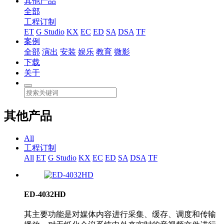
其他产品
全部
工程订制
ET
G Studio
KX
EC
ED
SA
DSA
TF
案例
全部
演出
安装
娱乐
教育
微影
下载
关于
其他产品
All
工程订制
All
ET
G Studio
KX
EC
ED
SA
DSA
TF
ED-4032HD
其主要功能是对媒体内容进行采集、缓存、调度和传输