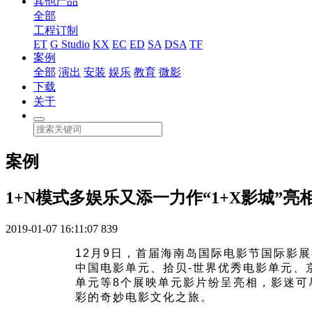
其他产品
全部
工程订制
ET
G Studio
KX
EC
ED
SA
DSA
TF
案例
全部
演出
安装
娱乐
教育
微影
下载
关于
案例
1+N模式多娱乐又添一力作“1+X影城”亮
2019-01-07 16:11:07
839
12月9日，首届海南岛国际电影节国际影
中国电影单元、拾贝-世界优秀电影单元、
单元等8个展映单元影片纷呈亮相，影迷可
彩的奇妙电影文化之旅。