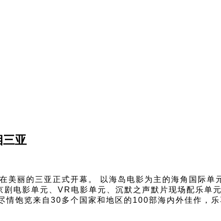
相三亚
展在美丽的三亚正式开幕。 以海岛电影为主的海角国际单
京剧电影单元、VR电影单元、沉默之声默片现场配乐单
尽情饱览来自30多个国家和地区的100部海内外佳作，