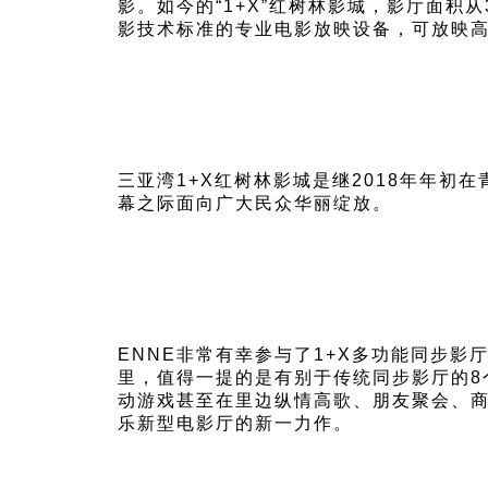
影。如今的“1+X”红树林影城，影厅面积
影技术标准的专业电影放映设备，可放映高
三亚湾1+X红树林影城是继2018年年初
幕之际面向广大民众华丽绽放。
ENNE非常有幸参与了1+X多功能同步
里，值得一提的是有别于传统同步影厅的8
动游戏甚至在里边纵情高歌、朋友聚会、商务聚
乐新型电影厅的新一力作。