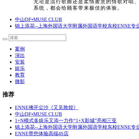
无论是流行歌曲还是柔情蜜意的情歌对唱、激
系统，都会给顾客带来极佳的体验。
中山DF•MUSE CLUB
锦上添花--上海外国语大学附属外国语学校东校ENNE专
案例
演出
安装
娱乐
教育
微影
推荐
ENNE拂开尘沙《又见敦煌》
中山DF•MUSE CLUB
1+N模式多娱乐又添一力作“1+X影城”亮相三亚
锦上添花--上海外国语大学附属外国语学校东校ENNE专
ENNE带您体验高端4S店