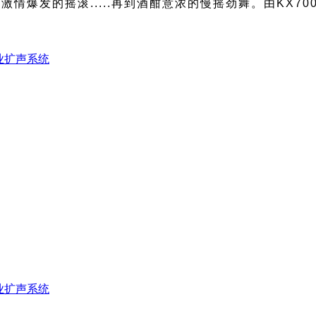
情爆发的摇滚.....再到酒酣意浓的慢摇劲舞。由KX7
业扩声系统
业扩声系统