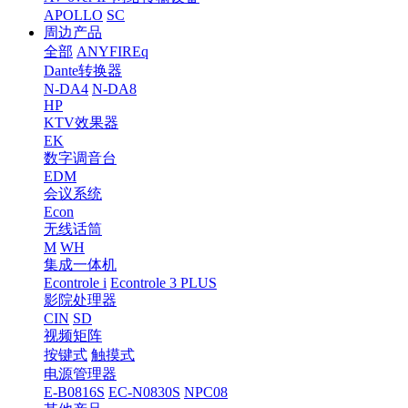
APOLLO
SC
周边产品
全部
ANYFIREq
Dante转换器
N-DA4
N-DA8
HP
KTV效果器
EK
数字调音台
EDM
会议系统
Econ
无线话筒
M
WH
集成一体机
Econtrole i
Econtrole 3 PLUS
影院处理器
CIN
SD
视频矩阵
按键式
触摸式
电源管理器
E-B0816S
EC-N0830S
NPC08