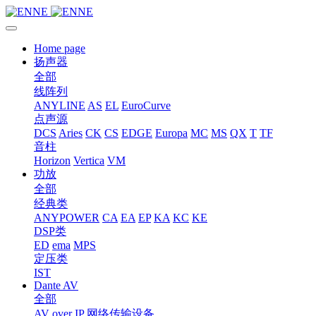
Home page
扬声器
全部
线阵列
ANYLINE
AS
EL
EuroCurve
点声源
DCS
Aries
CK
CS
EDGE
Europa
MC
MS
QX
T
TF
音柱
Horizon
Vertica
VM
功放
全部
经典类
ANYPOWER
CA
EA
EP
KA
KC
KE
DSP类
ED
ema
MPS
定压类
IST
Dante AV
全部
AV over IP 网络传输设备