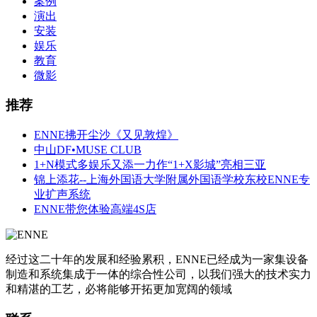
案例
演出
安装
娱乐
教育
微影
推荐
ENNE拂开尘沙《又见敦煌》
中山DF•MUSE CLUB
1+N模式多娱乐又添一力作“1+X影城”亮相三亚
锦上添花--上海外国语大学附属外国语学校东校ENNE专
业扩声系统
ENNE带您体验高端4S店
经过这二十年的发展和经验累积，ENNE已经成为一家集设备
制造和系统集成于一体的综合性公司，以我们强大的技术实力
和精湛的工艺，必将能够开拓更加宽阔的领域