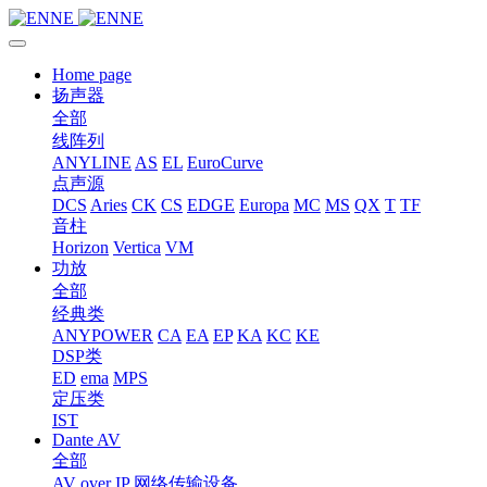
Home page
扬声器
全部
线阵列
ANYLINE
AS
EL
EuroCurve
点声源
DCS
Aries
CK
CS
EDGE
Europa
MC
MS
QX
T
TF
音柱
Horizon
Vertica
VM
功放
全部
经典类
ANYPOWER
CA
EA
EP
KA
KC
KE
DSP类
ED
ema
MPS
定压类
IST
Dante AV
全部
AV over IP 网络传输设备