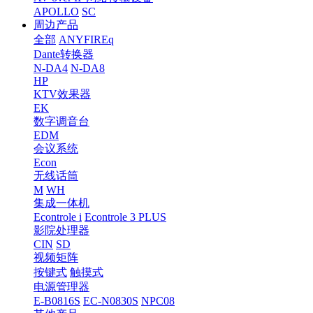
APOLLO
SC
周边产品
全部
ANYFIREq
Dante转换器
N-DA4
N-DA8
HP
KTV效果器
EK
数字调音台
EDM
会议系统
Econ
无线话筒
M
WH
集成一体机
Econtrole i
Econtrole 3 PLUS
影院处理器
CIN
SD
视频矩阵
按键式
触摸式
电源管理器
E-B0816S
EC-N0830S
NPC08