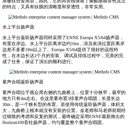
涂覆钛合金涂层，因此，它的高音既保留了聚酯振膜音色宽泛
的特点，又具有钛膜的清晰度和穿透性，非常实用。
水上平台扬声器
水上平台返听扬声器同样采用了ENNE Europa X5/64扬声器，
布置在岸边。水上平台距离岸边约16m，演员表演位置距离岸
边差不多要18m以上了。Europa X5/64提供了很好的远投特
性，在水边长达2个月的安装、调试及排练过程中，完美的完
成了任务，保证了演出的顺利进行。
童声合唱返听扬声器
童声合唱位于观众席右侧的九曲桥上，位置十分狭窄，最窄的
地方只有4m左右。在这里要布置3排童声合唱团，长度长达
30m，是一个狭长型的布置。若使用传统返听扬声器，体积太
大，九曲桥上根本就没有安装的位置。金老师和马老师前期经
过细致的考虑和反复的测试，最终确定采用ENNE最新推出的
Horizon100音柱扬声器，均匀覆盖整个童声合唱团。