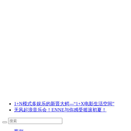
1+N模式多娱乐的新晋大鳄---“1+X电影生活空间”
无风起浪音乐会！ENNE与你感受摇滚初夏！