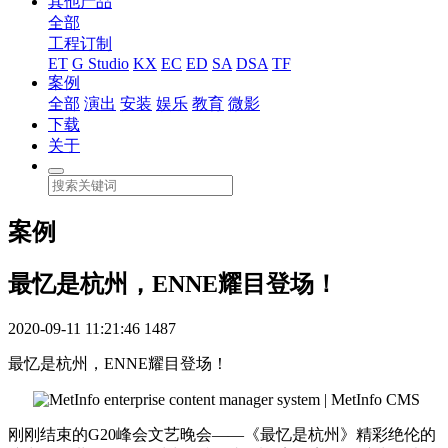
其他产品
全部
工程订制
ET
G Studio
KX
EC
ED
SA
DSA
TF
案例
全部
演出
安装
娱乐
教育
微影
下载
关于
案例
最忆是杭州，ENNE耀目登场！
2020-09-11 11:21:46
1487
最忆是杭州，ENNE耀目登场！
刚刚结束的G20峰会文艺晚会——《最忆是杭州》精彩绝伦的