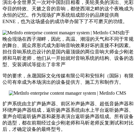
演出令全世界又一次对中国刮目相看，美轮美奂的演出、光彩
夺目的特效、天籁之音的音响，都使西湖之畔的这个夜晚成为
永恒的记忆。作为现场扩声系统组成部分的品牌提供商
ENNE，也为这场盛会的成功举办留下了不可磨灭的功绩。
由于
晚会现场在西子湖畔，因此，高温、潮湿的天气和不同于常规
的舞台、观众席形式成为影响音响效果好坏的直接不利因素。
担任音响系统总设计的是国内最顶级的两位音响大师金少刚老
师和马昕老师，他们从一开始就对音响系统的结构、设备的选
型、安装调试等提出了非常严
苛的要求，永晟国际文化传媒有限公司和安恒利（国际）有限
公司有幸成为本场演出的设备提供方、施工方和制作方。
扩声系统由主扩声扬声器、前区补声扬声器、超低音扬声器和
环绕声扬声器组成，返听扬声器系统由水上平台返听扬声器、
童声合唱返听扬声器和菱形表演台返听扬声器组成。所有设备
的选型，都在前期经过金少刚老师和马昕老师反复测试和对比
后，才确定设备的最终型号。