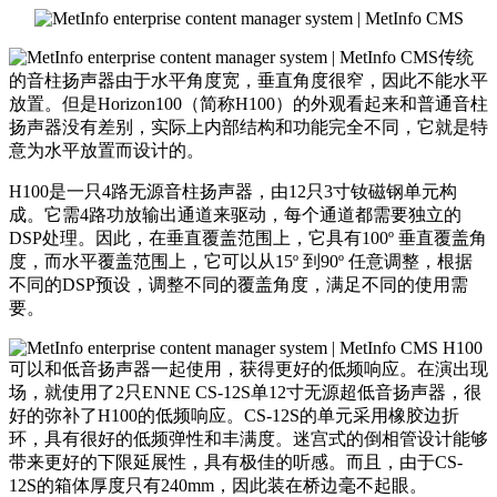
传统
的音柱扬声器由于水平角度宽，垂直角度很窄，因此不能水平
放置。但是Horizon100（简称H100）的外观看起来和普通音柱
扬声器没有差别，实际上内部结构和功能完全不同，它就是特
意为水平放置而设计的。
H100是一只4路无源音柱扬声器，由12只3寸钕磁钢单元构
成。它需4路功放输出通道来驱动，每个通道都需要独立的
DSP处理。因此，在垂直覆盖范围上，它具有100º 垂直覆盖角
度，而水平覆盖范围上，它可以从15º 到90º 任意调整，根据
不同的DSP预设，调整不同的覆盖角度，满足不同的使用需
要。
H100
可以和低音扬声器一起使用，获得更好的低频响应。在演出现
场，就使用了2只ENNE CS-12S单12寸无源超低音扬声器，很
好的弥补了H100的低频响应。CS-12S的单元采用橡胶边折
环，具有很好的低频弹性和丰满度。迷宫式的倒相管设计能够
带来更好的下限延展性，具有极佳的听感。而且，由于CS-
12S的箱体厚度只有240mm，因此装在桥边毫不起眼。