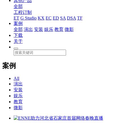
其他产品
全部
工程订制
ET
G Studio
KX
EC
ED
SA
DSA
TF
案例
全部
演出
安装
娱乐
教育
微影
下载
关于
案例
All
演出
安装
娱乐
教育
微影