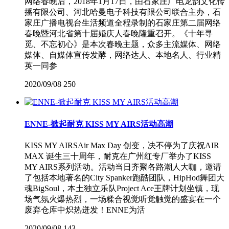
网络春晚后，2018年1月17日，由石家庄广电龙韵文化传
播有限公司、河北哈曼电子科技有限公司联合主办，石
家庄广播电视台生活频道全程录制的石家庄第二届网络
春晚暨河北省第十届婚庆人春晚隆重召开。《十年寻
觅、不忘初心》是本次春晚主题，众多主流媒体、网络
媒体、自媒体宣传发酵，网络达人、本地名人、行业精
英一同参
2020/09/08
250
ENNE-掀起耐克 KISS MY AIRS活动高潮
KISS MY AIRSAir Max Day 创变，决不停为了庆祝AIR
MAX 诞生三十周年，耐克在广州红专厂举办了KISS
MY AIRS系列活动。活动当日齐聚各路潮人大咖，邀请
了包括本地著名的City Spanker跑酷团队，HipHod舞团大
魂BigSoul，本土独立乐队Project Ace王牌计划坐镇，现
场气氛火爆热烈，一场糅合视觉听觉触觉的盛宴在一个
废弃仓库中炽热迸发！ENNE为活
2020/09/08
143