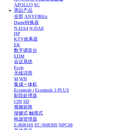
APOLLO
SC
周边产品
全部
ANYFIREq
Dante转换器
N-DA4
N-DA8
HP
KTV效果器
EK
数字调音台
EDM
会议系统
Econ
无线话筒
M
WH
集成一体机
Econtrole i
Econtrole 3 PLUS
影院处理器
CIN
SD
视频矩阵
按键式
触摸式
电源管理器
E-B0816S
EC-N0830S
NPC08