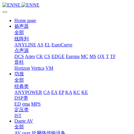
Home page
扬声器
全部
线阵列
ANYLINE
AS
EL
EuroCurve
点声源
DCS
Aries
CK
CS
EDGE
Europa
MC
MS
QX
T
TF
音柱
Horizon
Vertica
VM
功放
全部
经典类
ANYPOWER
CA
EA
EP
KA
KC
KE
DSP类
ED
ema
MPS
定压类
IST
Dante AV
全部
AV over IP 网络传输设备