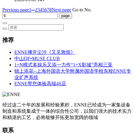
...
Previous page
1
2
3
4
5
6
7
8
Next page
Go to No.
推荐
ENNE拂开尘沙《又见敦煌》
中山DF•MUSE CLUB
1+N模式多娱乐又添一力作“1+X影城”亮相三亚
锦上添花--上海外国语大学附属外国语学校东校ENNE专
业扩声系统
ENNE带您体验高端4S店
经过这二十年的发展和经验累积，ENNE已经成为一家集设备
制造和系统集成于一体的综合性公司，以我们强大的技术实力
和精湛的工艺，必将能够开拓更加宽阔的领域
联系