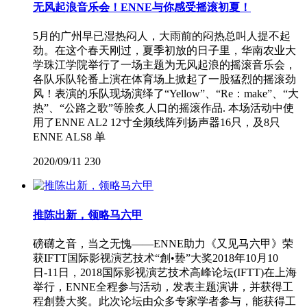
无风起浪音乐会！ENNE与你感受摇滚初夏！
5月的广州早已湿热闷人，大雨前的闷热总叫人提不起
劲。在这个春天刚过，夏季初放的日子里，华南农业大
学珠江学院举行了一场主题为无风起浪的摇滚音乐会，
各队乐队轮番上演在体育场上掀起了一股猛烈的摇滚劲
风！表演的乐队现场演绎了“Yellow”、“Re：make”、“大
热”、“公路之歌”等脍炙人口的摇滚作品. 本场活动中使
用了ENNE AL2 12寸全频线阵列扬声器16只，及8只
ENNE ALS8 单
2020/09/11
230
推陈出新，领略马六甲
磅礴之音，当之无愧——ENNE助力《又见马六甲》荣
获IFTT国际影视演艺技术“創•兿”大奖2018年10月10
日-11日，2018国际影视演艺技术高峰论坛(IFTT)在上海
举行，ENNE全程参与活动，发表主题演讲，并获得工
程創兿大奖。此次论坛由众多专家学者参与，能获得工