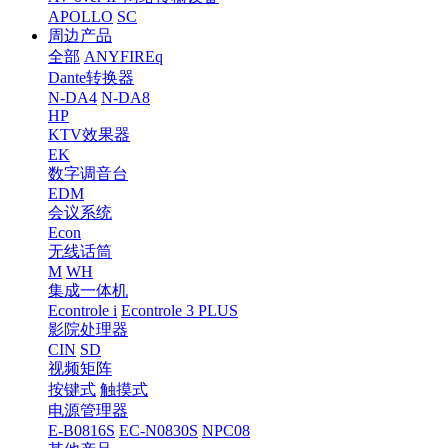
APOLLO
SC
周边产品
全部
ANYFIREq
Dante转换器
N-DA4
N-DA8
HP
KTV效果器
EK
数字调音台
EDM
会议系统
Econ
无线话筒
M
WH
集成一体机
Econtrole i
Econtrole 3 PLUS
影院处理器
CIN
SD
视频矩阵
按键式
触摸式
电源管理器
E-B0816S
EC-N0830S
NPC08