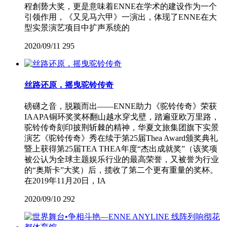
程創兿大奖，更是意味着ENNE在学术的建设作为一个
引领作用，《又见马六甲》一演出，体现了ENNE在大
型实景演艺项目中扩声系统的
2020/09/11
295
丝路还原，摇曳驼铃传奇
磅礴之音，脱颖而出——ENNE助力《驼铃传奇》荣获
IAAPA铜环奖奖杯翻山越水穿戈壁，踏遍亚欧万里路，
驼铃传奇刻印披荆斩棘的精神，华夏文旅集团旗下实景
演艺《驼铃传奇》秀在续于第25届Thea Award颁奖典礼
暨上获得第25届TEA THEA年度“杰出成就奖”（该奖项
被公认为全球主题娱乐行业的最高荣誉，又被誉为行业
的“奥斯卡”大奖）后，揽收了第二个更有重量的奖杯。
在2019年11月20日，IA
2020/09/10
292