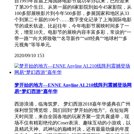
自1993年首届上海国际电影节成功举办以来，已经迎来
了第20个生日。从第一届的8家影院到如今45家影院，从
100多部展映影片到今年500多部，参展国家和地区从33
个到第二十届的106个……数字变化记录了上海国际电影
节的成长轨迹。比起往年，今年电影节展映时间多了一
天，增至10天。电影节的展映内容丰富多彩，常设的“一
带一路”“向大师致敬”“名导新作”“siff经典”“地球村”“多
元视角”等等单元,
2020/09/10
153
梦开始的地方—ENNE Anyline AL210线阵列震撼登场网
易“梦幻西游”嘉年华
西游浪涌，临海筑梦。 梦幻西游2018嘉年华盛典在广州
保利世贸博览馆，我们回到“梦开始的地方”。在短短两
天时间里，来自全国各地的玩家齐聚一堂共襄盛举，现
场不仅有精彩绝伦的Coser表演、趣味互动的小游戏，以
及精武天神、武神坛的巅峰对决，还有最最劲爆的年度