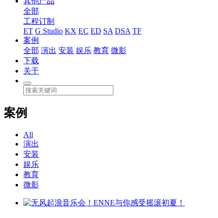
其他产品
全部
工程订制
ET
G Studio
KX
EC
ED
SA
DSA
TF
案例
全部
演出
安装
娱乐
教育
微影
下载
关于
案例
All
演出
安装
娱乐
教育
微影