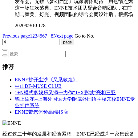
发布会。无数《梦幻西游》玩家满怀期待，用热情点燃
这一场狂欢盛典。ENNE技术团队配合音响团队，在前
期与舞美、灯光、视频团队的综合会商设计后，根据场
2020/09/10
178
...
Previous page
1
2
3
4
5
6
7
8
Next page
Go to No.
推荐
ENNE拂开尘沙《又见敦煌》
中山DF•MUSE CLUB
1+N模式多娱乐又添一力作“1+X影城”亮相三亚
锦上添花--上海外国语大学附属外国语学校东校ENNE专
业扩声系统
ENNE带您体验高端4S店
经过这二十年的发展和经验累积，ENNE已经成为一家集设备