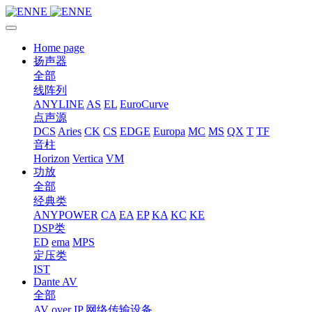
Home page
扬声器
全部
线阵列
ANYLINE
AS
EL
EuroCurve
点声源
DCS
Aries
CK
CS
EDGE
Europa
MC
MS
QX
T
TF
音柱
Horizon
Vertica
VM
功放
全部
经典类
ANYPOWER
CA
EA
EP
KA
KC
KE
DSP类
ED
ema
MPS
定压类
IST
Dante AV
全部
AV over IP 网络传输设备