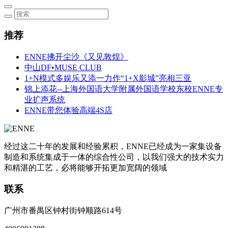
推荐
ENNE拂开尘沙《又见敦煌》
中山DF•MUSE CLUB
1+N模式多娱乐又添一力作“1+X影城”亮相三亚
锦上添花--上海外国语大学附属外国语学校东校ENNE专
业扩声系统
ENNE带您体验高端4S店
经过这二十年的发展和经验累积，ENNE已经成为一家集设备
制造和系统集成于一体的综合性公司，以我们强大的技术实力
和精湛的工艺，必将能够开拓更加宽阔的领域
联系
广州市番禺区钟村街钟顺路614号