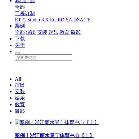
其他产品
全部
工程订制
ET
G Studio
KX
EC
ED
SA
DSA
TF
案例
全部
演出
安装
娱乐
教育
微影
下载
关于
All
演出
安装
娱乐
教育
微影
案例丨浙江丽水景宁体育中心【上】