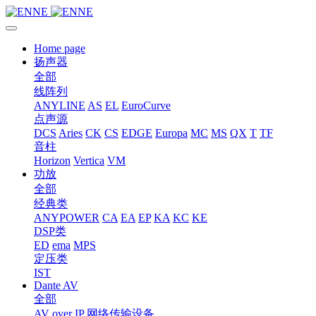
Home page
扬声器
全部
线阵列
ANYLINE
AS
EL
EuroCurve
点声源
DCS
Aries
CK
CS
EDGE
Europa
MC
MS
QX
T
TF
音柱
Horizon
Vertica
VM
功放
全部
经典类
ANYPOWER
CA
EA
EP
KA
KC
KE
DSP类
ED
ema
MPS
定压类
IST
Dante AV
全部
AV over IP 网络传输设备