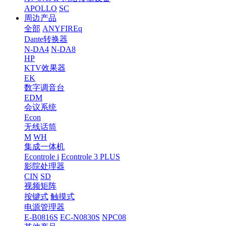
APOLLO
SC
周边产品
全部
ANYFIREq
Dante转换器
N-DA4
N-DA8
HP
KTV效果器
EK
数字调音台
EDM
会议系统
Econ
无线话筒
M
WH
集成一体机
Econtrole i
Econtrole 3 PLUS
影院处理器
CIN
SD
视频矩阵
按键式
触摸式
电源管理器
E-B0816S
EC-N0830S
NPC08