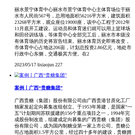
丽水景宁体育中心丽水市景宁体育中心主体育场位于丽
水市人民街567号，总用地面积56216平方米，建筑面积
23268平方米，观众座位19000座，该中心工程于2012年
11月底开工建设。运动员和体育迷们就可以用上篮球场
和田径训练场，等体育中心全部完工后，丽水市本级没
有体育场的历史将宣告结束。丽水体育历史即将改变，
市体育中心占地达206亩，计划总投资2.86亿元，地处市
行政中心东侧，交通极其方便。在2
2023/05/17
lixiaojun
227
案例丨广西“贵糖集团”
广西贵糖（集团）股份有限公司由广西贵港甘蔗化工厂
独家发起定向募集改组创立。于1953年筹建，是国家“一
五”计划期间苏联援建的156个重点项目之一，1994年完
成股份制改造，组建成定向募集的广西贵糖（集团）股
份有限公司，成为国内制糖业第一家上市公司。贵糖公
司占地面积1.5平方公里，经过四十多年的建设，贵糖拥