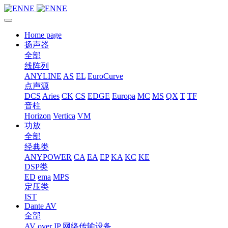
Home page
扬声器
全部
线阵列
ANYLINE
AS
EL
EuroCurve
点声源
DCS
Aries
CK
CS
EDGE
Europa
MC
MS
QX
T
TF
音柱
Horizon
Vertica
VM
功放
全部
经典类
ANYPOWER
CA
EA
EP
KA
KC
KE
DSP类
ED
ema
MPS
定压类
IST
Dante AV
全部
AV over IP 网络传输设备