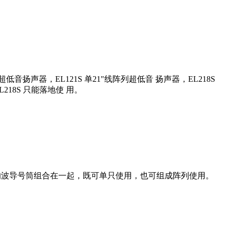
列超低音扬声器，EL121S 单21"线阵列超低音 扬声器，EL218S
L218S 只能落地使 用。
算的波导号筒组合在一起，既可单只使用，也可组成阵列使用。