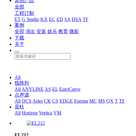
其他产品
全部
工程订制
ET
G Studio
KX
EC
ED
SA
DSA
TF
案例
全部
演出
安装
娱乐
教育
微影
下载
关于
All
线阵列
All
ANYLINE
AS
EL
EuroCurve
点声源
All
DCS
Aries
CK
CS
EDGE
Europa
MC
MS
QX
T
TF
音柱
All
Horizon
Vertica
VM
EL212