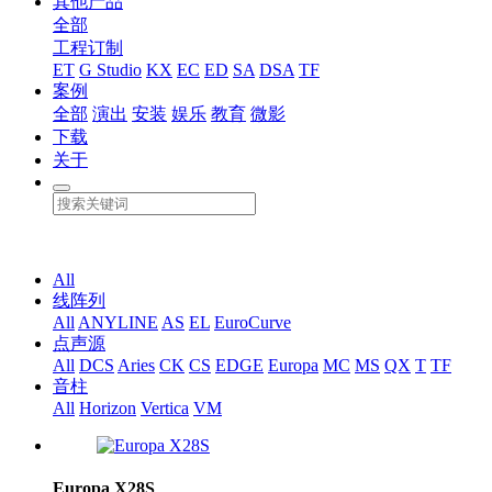
其他产品
全部
工程订制
ET
G Studio
KX
EC
ED
SA
DSA
TF
案例
全部
演出
安装
娱乐
教育
微影
下载
关于
All
线阵列
All
ANYLINE
AS
EL
EuroCurve
点声源
All
DCS
Aries
CK
CS
EDGE
Europa
MC
MS
QX
T
TF
音柱
All
Horizon
Vertica
VM
Europa X28S