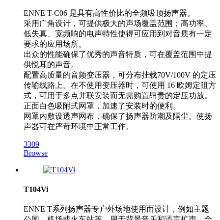
ENNE T-C06 是具有高性价比的全频吸顶扬声器。
采用广角设计，可提供极大的声场覆盖范围；高功率、
低失真、宽频响的电声特性使得可应用到对音质有一定
要求的应用场所。
出众的性能确保了优秀的声音特质，可在覆盖范围中提
供悦耳的声音。
配置高质量的音频变压器，可分布挂载70V/100V 的定压
传输线路上。在不使用变压器时，可使用 16 欧姆定阻方
式，可用于多点并联安装而无需购置昂贵的定压功放。
正面白色吸附式网罩，加速了安装时的便利。
网罩内敷设透声网布，确保了扬声器防潮及隔尘。使扬
声器可在严苛环境中正常工作。
3309
Browse
T104Vi
ENNE T系列扬声器专户外场地使用而设计，例如主题
公园、机场或火车站等，用于背景音乐和语言扩声，全