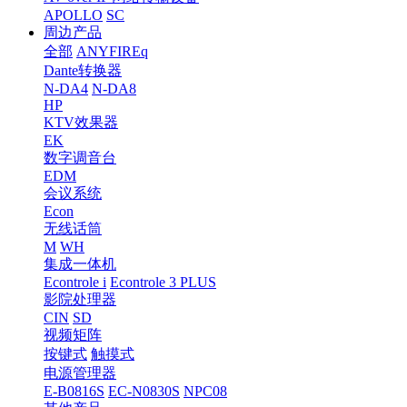
APOLLO
SC
周边产品
全部
ANYFIREq
Dante转换器
N-DA4
N-DA8
HP
KTV效果器
EK
数字调音台
EDM
会议系统
Econ
无线话筒
M
WH
集成一体机
Econtrole i
Econtrole 3 PLUS
影院处理器
CIN
SD
视频矩阵
按键式
触摸式
电源管理器
E-B0816S
EC-N0830S
NPC08