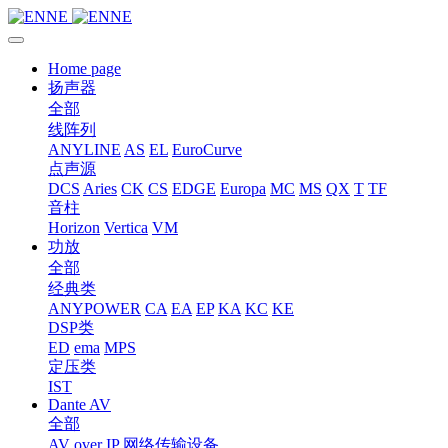
Home page
扬声器
全部
线阵列
ANYLINE
AS
EL
EuroCurve
点声源
DCS
Aries
CK
CS
EDGE
Europa
MC
MS
QX
T
TF
音柱
Horizon
Vertica
VM
功放
全部
经典类
ANYPOWER
CA
EA
EP
KA
KC
KE
DSP类
ED
ema
MPS
定压类
IST
Dante AV
全部
AV over IP 网络传输设备