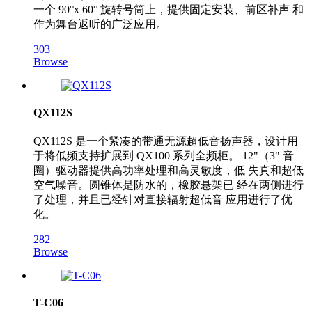
一个 90°x 60° 旋转号筒上，提供固定安装、前区补声 和
作为舞台返听的广泛应用。
303
Browse
QX112S
QX112S 是一个紧凑的带通无源超低音扬声器，设计用
于将低频支持扩展到 QX100 系列全频柜。 12"（3" 音
圈）驱动器提供高功率处理和高灵敏度，低 失真和超低
空气噪音。圆锥体是防水的，橡胶悬架已 经在两侧进行
了处理，并且已经针对直接辐射超低音 应用进行了优
化。
282
Browse
T-C06