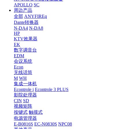
APOLLO
SC
周边产品
全部
ANYFIREq
Dante转换器
N-DA4
N-DA8
HP
KTV效果器
EK
数字调音台
EDM
会议系统
Econ
无线话筒
M
WH
集成一体机
Econtrole i
Econtrole 3 PLUS
影院处理器
CIN
SD
视频矩阵
按键式
触摸式
电源管理器
E-B0816S
EC-N0830S
NPC08