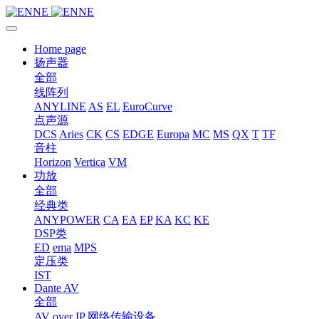
Home page
扬声器
全部
线阵列
ANYLINE
AS
EL
EuroCurve
点声源
DCS
Aries
CK
CS
EDGE
Europa
MC
MS
QX
T
TF
音柱
Horizon
Vertica
VM
功放
全部
经典类
ANYPOWER
CA
EA
EP
KA
KC
KE
DSP类
ED
ema
MPS
定压类
IST
Dante AV
全部
AV over IP 网络传输设备