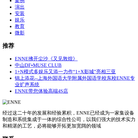
案例
演出
安装
娱乐
教育
微影
推荐
ENNE拂开尘沙《又见敦煌》
中山DF•MUSE CLUB
1+N模式多娱乐又添一力作“1+X影城”亮相三亚
锦上添花--上海外国语大学附属外国语学校东校ENNE专
业扩声系统
ENNE带您体验高端4S店
经过这二十年的发展和经验累积，ENNE已经成为一家集设备
制造和系统集成于一体的综合性公司，以我们强大的技术实力
和精湛的工艺，必将能够开拓更加宽阔的领域