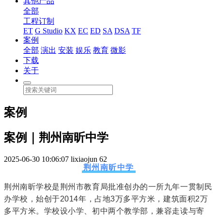
其他产品
全部
工程订制
ET
G Studio
KX
EC
ED
SA
DSA
TF
案例
全部
演出
安装
娱乐
教育
微影
下载
关于
案例
案例｜荆州南昕中学
2025-06-30 10:06:07
lixiaojun
62
荆州南昕中学
荆州南昕学校是荆州市教育局批准创办的一所九年一贯制民
办学校，始创于2014年，占地3万多平方米，建筑面积2万
多平方米。学校设小学、初中两个教学部，兼容走读与寄