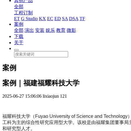
其他产品
全部
工程订制
ET
G Studio
KX
EC
ED
SA
DSA
TF
案例
全部
演出
安装
娱乐
教育
微影
下载
关于
案例
案例｜福建福耀科技大学
2025-06-27 15:06:06
lixiaojun
121
福耀科技大学（Fuyao University of Science a
工科为主的综合性研究应用型大学。该校是由福耀集团董事局
和研究型人才。