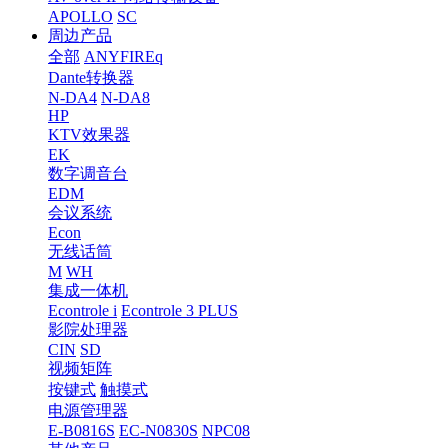
APOLLO
SC
周边产品
全部
ANYFIREq
Dante转换器
N-DA4
N-DA8
HP
KTV效果器
EK
数字调音台
EDM
会议系统
Econ
无线话筒
M
WH
集成一体机
Econtrole i
Econtrole 3 PLUS
影院处理器
CIN
SD
视频矩阵
按键式
触摸式
电源管理器
E-B0816S
EC-N0830S
NPC08