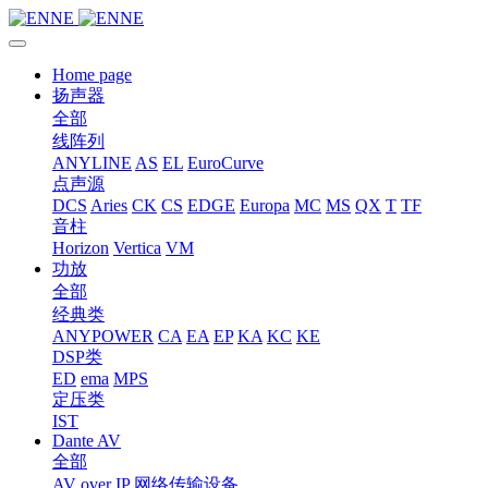
Home page
扬声器
全部
线阵列
ANYLINE
AS
EL
EuroCurve
点声源
DCS
Aries
CK
CS
EDGE
Europa
MC
MS
QX
T
TF
音柱
Horizon
Vertica
VM
功放
全部
经典类
ANYPOWER
CA
EA
EP
KA
KC
KE
DSP类
ED
ema
MPS
定压类
IST
Dante AV
全部
AV over IP 网络传输设备