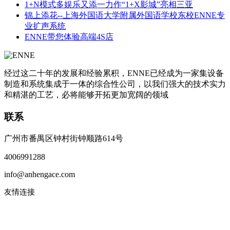
1+N模式多娱乐又添一力作“1+X影城”亮相三亚
锦上添花--上海外国语大学附属外国语学校东校ENNE专
业扩声系统
ENNE带您体验高端4S店
经过这二十年的发展和经验累积，ENNE已经成为一家集设备
制造和系统集成于一体的综合性公司，以我们强大的技术实力
和精湛的工艺，必将能够开拓更加宽阔的领域
联系
广州市番禺区钟村街钟顺路614号
4006991288
info@anhengace.com
友情连接
www.enneinc.com
www.acehk.com