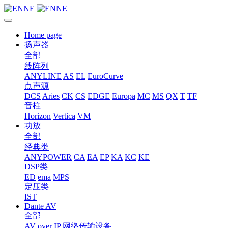
Home page
扬声器
全部
线阵列
ANYLINE
AS
EL
EuroCurve
点声源
DCS
Aries
CK
CS
EDGE
Europa
MC
MS
QX
T
TF
音柱
Horizon
Vertica
VM
功放
全部
经典类
ANYPOWER
CA
EA
EP
KA
KC
KE
DSP类
ED
ema
MPS
定压类
IST
Dante AV
全部
AV over IP 网络传输设备