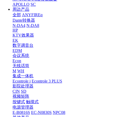
APOLLO
SC
周边产品
全部
ANYFIREq
Dante转换器
N-DA4
N-DA8
HP
KTV效果器
EK
数字调音台
EDM
会议系统
Econ
无线话筒
M
WH
集成一体机
Econtrole i
Econtrole 3 PLUS
影院处理器
CIN
SD
视频矩阵
按键式
触摸式
电源管理器
E-B0816S
EC-N0830S
NPC08