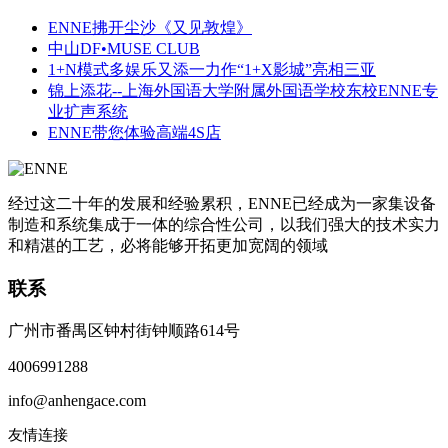
ENNE拂开尘沙《又见敦煌》
中山DF•MUSE CLUB
1+N模式多娱乐又添一力作“1+X影城”亮相三亚
锦上添花--上海外国语大学附属外国语学校东校ENNE专
业扩声系统
ENNE带您体验高端4S店
经过这二十年的发展和经验累积，ENNE已经成为一家集设备
制造和系统集成于一体的综合性公司，以我们强大的技术实力
和精湛的工艺，必将能够开拓更加宽阔的领域
联系
广州市番禺区钟村街钟顺路614号
4006991288
info@anhengace.com
友情连接