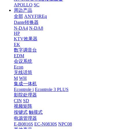
APOLLO
SC
周边产品
全部
ANYFIREq
Dante转换器
N-DA4
N-DA8
HP
KTV效果器
EK
数字调音台
EDM
会议系统
Econ
无线话筒
M
WH
集成一体机
Econtrole i
Econtrole 3 PLUS
影院处理器
CIN
SD
视频矩阵
按键式
触摸式
电源管理器
E-B0816S
EC-N0830S
NPC08