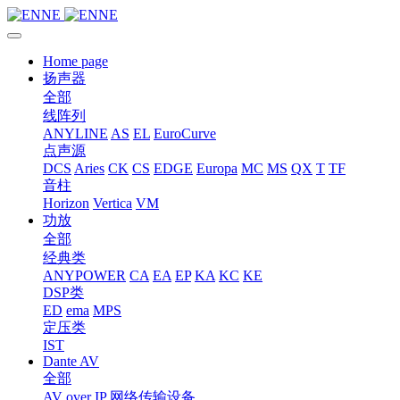
Home page
扬声器
全部
线阵列
ANYLINE
AS
EL
EuroCurve
点声源
DCS
Aries
CK
CS
EDGE
Europa
MC
MS
QX
T
TF
音柱
Horizon
Vertica
VM
功放
全部
经典类
ANYPOWER
CA
EA
EP
KA
KC
KE
DSP类
ED
ema
MPS
定压类
IST
Dante AV
全部
AV over IP 网络传输设备