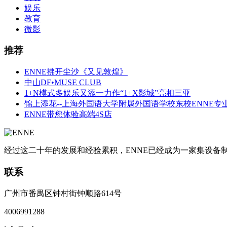
娱乐
教育
微影
推荐
ENNE拂开尘沙《又见敦煌》
中山DF•MUSE CLUB
1+N模式多娱乐又添一力作“1+X影城”亮相三亚
锦上添花--上海外国语大学附属外国语学校东校ENNE专
ENNE带您体验高端4S店
经过这二十年的发展和经验累积，ENNE已经成为一家集设
联系
广州市番禺区钟村街钟顺路614号
4006991288