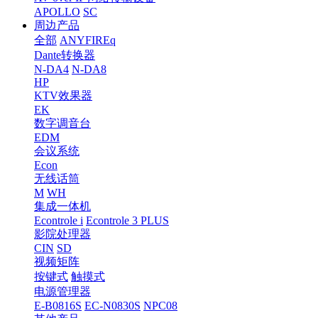
APOLLO
SC
周边产品
全部
ANYFIREq
Dante转换器
N-DA4
N-DA8
HP
KTV效果器
EK
数字调音台
EDM
会议系统
Econ
无线话筒
M
WH
集成一体机
Econtrole i
Econtrole 3 PLUS
影院处理器
CIN
SD
视频矩阵
按键式
触摸式
电源管理器
E-B0816S
EC-N0830S
NPC08