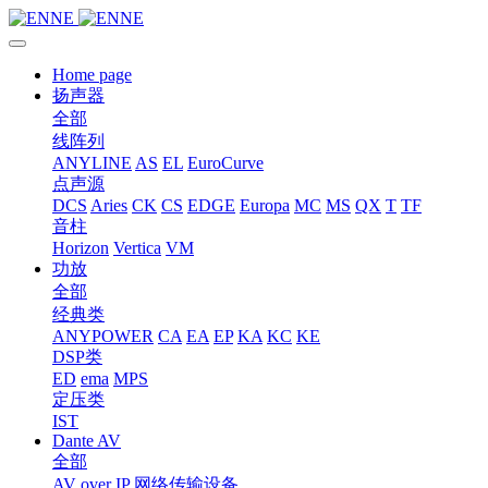
Home page
扬声器
全部
线阵列
ANYLINE
AS
EL
EuroCurve
点声源
DCS
Aries
CK
CS
EDGE
Europa
MC
MS
QX
T
TF
音柱
Horizon
Vertica
VM
功放
全部
经典类
ANYPOWER
CA
EA
EP
KA
KC
KE
DSP类
ED
ema
MPS
定压类
IST
Dante AV
全部
AV over IP 网络传输设备