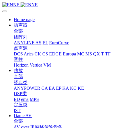
Home page
扬声器
全部
线阵列
ANYLINE
AS
EL
EuroCurve
点声源
DCS
Aries
CK
CS
EDGE
Europa
MC
MS
QX
T
TF
音柱
Horizon
Vertica
VM
功放
全部
经典类
ANYPOWER
CA
EA
EP
KA
KC
KE
DSP类
ED
ema
MPS
定压类
IST
Dante AV
全部
AV over IP 网络传输设备