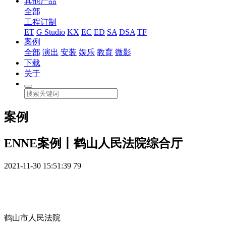
其他产品
全部
工程订制
ET
G Studio
KX
EC
ED
SA
DSA
TF
案例
全部
演出
安装
娱乐
教育
微影
下载
关于
案例
ENNE案例丨鹤山人民法院综合厅
2021-11-30 15:51:39
79
鹤山市人民法院