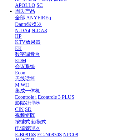
APOLLO
SC
周边产品
全部
ANYFIREq
Dante转换器
N-DA4
N-DA8
HP
KTV效果器
EK
数字调音台
EDM
会议系统
Econ
无线话筒
M
WH
集成一体机
Econtrole i
Econtrole 3 PLUS
影院处理器
CIN
SD
视频矩阵
按键式
触摸式
电源管理器
E-B0816S
EC-N0830S
NPC08