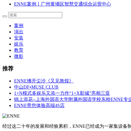
ENNE案例丨广州黄埔区智慧交通综合运营中心
案例
演出
安装
娱乐
教育
微影
推荐
ENNE拂开尘沙《又见敦煌》
中山DF•MUSE CLUB
1+N模式多娱乐又添一力作“1+X影城”亮相三亚
锦上添花--上海外国语大学附属外国语学校东校ENNE专
ENNE带您体验高端4S店
经过这二十年的发展和经验累积，ENNE已经成为一家集设