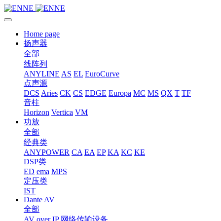
Home page
扬声器
全部
线阵列
ANYLINE
AS
EL
EuroCurve
点声源
DCS
Aries
CK
CS
EDGE
Europa
MC
MS
QX
T
TF
音柱
Horizon
Vertica
VM
功放
全部
经典类
ANYPOWER
CA
EA
EP
KA
KC
KE
DSP类
ED
ema
MPS
定压类
IST
Dante AV
全部
AV over IP 网络传输设备