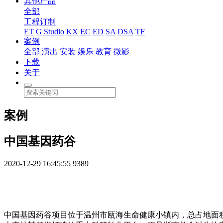
其他产品
全部
工程订制
ET
G Studio
KX
EC
ED
SA
DSA
TF
案例
全部
演出
安装
娱乐
教育
微影
下载
关于
案例
中国基因药谷
2020-12-29 16:45:55
9389
中国基因药谷项目位于温州市瓯海生命健康小镇内，总占地面积21