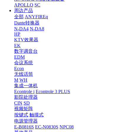
APOLLO
SC
周边产品
全部
ANYFIREq
Dante转换器
N-DA4
N-DA8
HP
KTV效果器
EK
数字调音台
EDM
会议系统
Econ
无线话筒
M
WH
集成一体机
Econtrole i
Econtrole 3 PLUS
影院处理器
CIN
SD
视频矩阵
按键式
触摸式
电源管理器
E-B0816S
EC-N0830S
NPC08