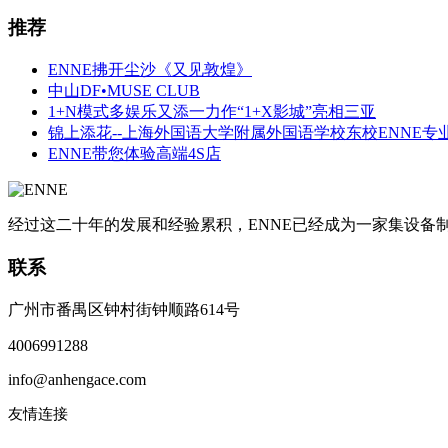
推荐
ENNE拂开尘沙《又见敦煌》
中山DF•MUSE CLUB
1+N模式多娱乐又添一力作“1+X影城”亮相三亚
锦上添花--上海外国语大学附属外国语学校东校ENNE专
ENNE带您体验高端4S店
经过这二十年的发展和经验累积，ENNE已经成为一家集设
联系
广州市番禺区钟村街钟顺路614号
4006991288
info@anhengace.com
友情连接
www.enneinc.com