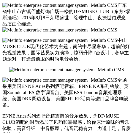
广东
省中山市古镇佰盛灯饰广场一楼的DF•MUSE CLUB（东方•缪
斯酒吧）2015年8月8日荣耀盛世、绽现中山、夜撩世俗观念、
品质由心缔造.
中山
MUSE CLUB现代化艺术为主题，简约中尽显奢华，超前的灯
光视觉效果，国际艺员实力演绎，炫丽升降T台设计，奢华主
题派对，打造最前卫的时尚电音会所。
全场
采用美国ENNE Aries系列酒吧音箱、ENNE KA系列功放、英
国Soundcraft ESi数字调音台、美国BSS London音频处理系
统、美国DBX周边设备、美国SHURE话筒等进口品牌音响设
备。
ENNE Aries系列酒吧音箱震撼的音乐效果，为DF•MUSE
CLUB酒吧的时尚添加了风韵和震撼感，给你原汁原味的音乐
体验，高音纤细，中音醇厚，低音沉稳有力，力道十足，音质