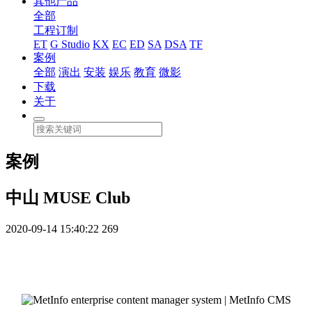
其他产品
全部
工程订制
ET
G Studio
KX
EC
ED
SA
DSA
TF
案例
全部
演出
安装
娱乐
教育
微影
下载
关于
案例
中山 MUSE Club
2020-09-14 15:40:22
269