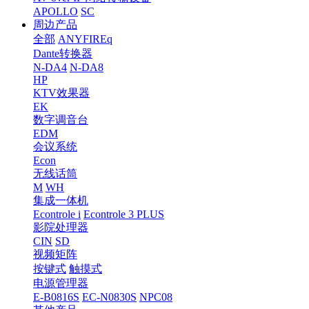
APOLLO
SC
周边产品
全部
ANYFIREq
Dante转换器
N-DA4
N-DA8
HP
KTV效果器
EK
数字调音台
EDM
会议系统
Econ
无线话筒
M
WH
集成一体机
Econtrole i
Econtrole 3 PLUS
影院处理器
CIN
SD
视频矩阵
按键式
触摸式
电源管理器
E-B0816S
EC-N0830S
NPC08