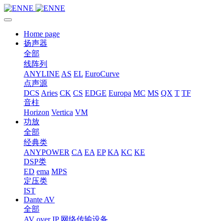
Home page
扬声器
全部
线阵列
ANYLINE
AS
EL
EuroCurve
点声源
DCS
Aries
CK
CS
EDGE
Europa
MC
MS
QX
T
TF
音柱
Horizon
Vertica
VM
功放
全部
经典类
ANYPOWER
CA
EA
EP
KA
KC
KE
DSP类
ED
ema
MPS
定压类
IST
Dante AV
全部
AV over IP 网络传输设备