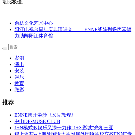
堪比极佳。
余杭文化艺术中心
阳江电视台周年庆典演唱会 —— ENNE线阵列扬声器倾
力助阵阳江体育馆
案例
演出
安装
娱乐
教育
微影
推荐
ENNE拂开尘沙《又见敦煌》
中山DF•MUSE CLUB
1+N模式多娱乐又添一力作“1+X影城”亮相三亚
锦上添花--上海外国语大学附属外国语学校东校ENNE专