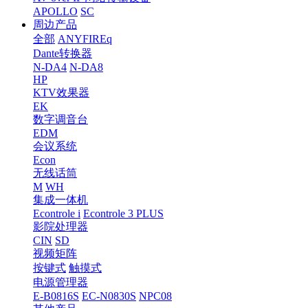
APOLLO
SC
周边产品
全部
ANYFIREq
Dante转换器
N-DA4
N-DA8
HP
KTV效果器
EK
数字调音台
EDM
会议系统
Econ
无线话筒
M
WH
集成一体机
Econtrole i
Econtrole 3 PLUS
影院处理器
CIN
SD
视频矩阵
按键式
触摸式
电源管理器
E-B0816S
EC-N0830S
NPC08