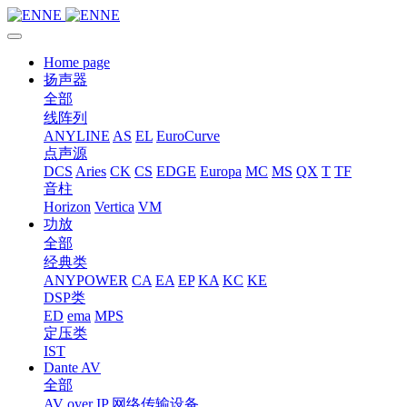
Home page
扬声器
全部
线阵列
ANYLINE
AS
EL
EuroCurve
点声源
DCS
Aries
CK
CS
EDGE
Europa
MC
MS
QX
T
TF
音柱
Horizon
Vertica
VM
功放
全部
经典类
ANYPOWER
CA
EA
EP
KA
KC
KE
DSP类
ED
ema
MPS
定压类
IST
Dante AV
全部
AV over IP 网络传输设备