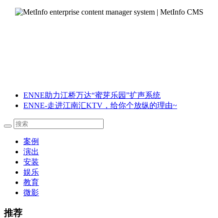
ENNE助力江桥万达“蜜芽乐园”扩声系统
ENNE-走进江南汇KTV，给你个放纵的理由~
案例
演出
安装
娱乐
教育
微影
推荐