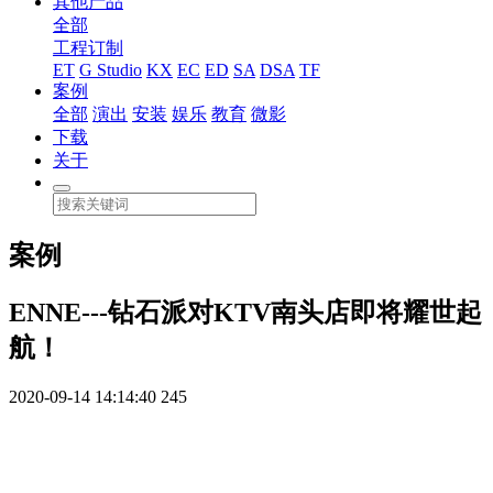
其他产品
全部
工程订制
ET
G Studio
KX
EC
ED
SA
DSA
TF
案例
全部
演出
安装
娱乐
教育
微影
下载
关于
案例
ENNE---钻石派对KTV南头店即将耀世起
航！
2020-09-14 14:14:40
245