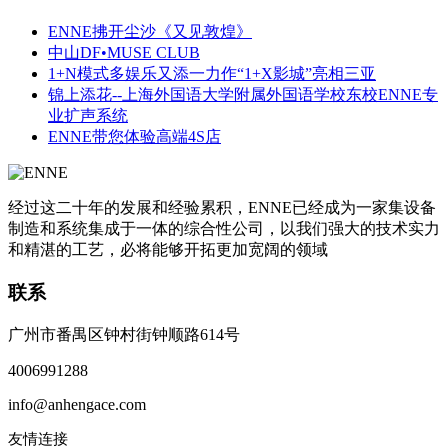
ENNE拂开尘沙《又见敦煌》
中山DF•MUSE CLUB
1+N模式多娱乐又添一力作“1+X影城”亮相三亚
锦上添花--上海外国语大学附属外国语学校东校ENNE专
业扩声系统
ENNE带您体验高端4S店
经过这二十年的发展和经验累积，ENNE已经成为一家集设备
制造和系统集成于一体的综合性公司，以我们强大的技术实力
和精湛的工艺，必将能够开拓更加宽阔的领域
联系
广州市番禺区钟村街钟顺路614号
4006991288
info@anhengace.com
友情连接