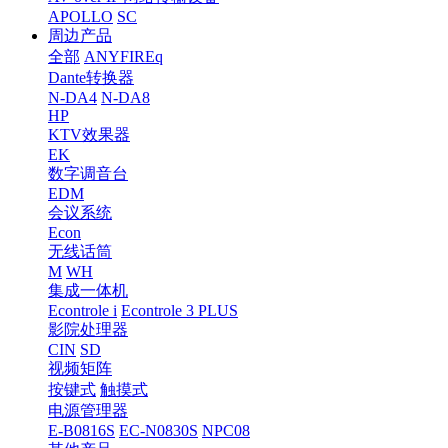
APOLLO
SC
周边产品
全部
ANYFIREq
Dante转换器
N-DA4
N-DA8
HP
KTV效果器
EK
数字调音台
EDM
会议系统
Econ
无线话筒
M
WH
集成一体机
Econtrole i
Econtrole 3 PLUS
影院处理器
CIN
SD
视频矩阵
按键式
触摸式
电源管理器
E-B0816S
EC-N0830S
NPC08