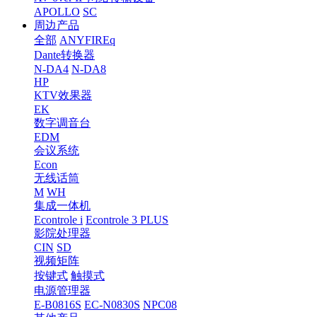
APOLLO
SC
周边产品
全部
ANYFIREq
Dante转换器
N-DA4
N-DA8
HP
KTV效果器
EK
数字调音台
EDM
会议系统
Econ
无线话筒
M
WH
集成一体机
Econtrole i
Econtrole 3 PLUS
影院处理器
CIN
SD
视频矩阵
按键式
触摸式
电源管理器
E-B0816S
EC-N0830S
NPC08