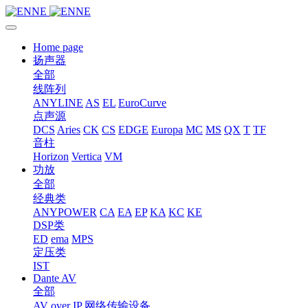
Home page
扬声器
全部
线阵列
ANYLINE
AS
EL
EuroCurve
点声源
DCS
Aries
CK
CS
EDGE
Europa
MC
MS
QX
T
TF
音柱
Horizon
Vertica
VM
功放
全部
经典类
ANYPOWER
CA
EA
EP
KA
KC
KE
DSP类
ED
ema
MPS
定压类
IST
Dante AV
全部
AV over IP 网络传输设备