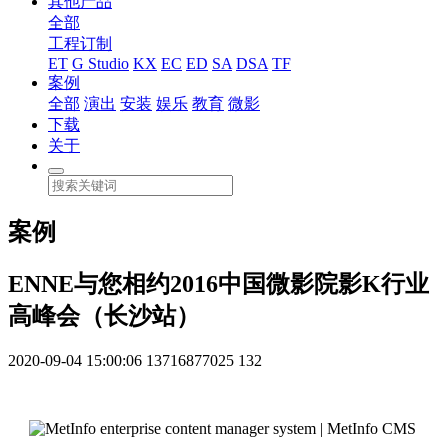
其他产品
全部
工程订制
ET
G Studio
KX
EC
ED
SA
DSA
TF
案例
全部
演出
安装
娱乐
教育
微影
下载
关于
案例
ENNE与您相约2016中国微影院影K行业
高峰会（长沙站）
2020-09-04 15:00:06
13716877025
132