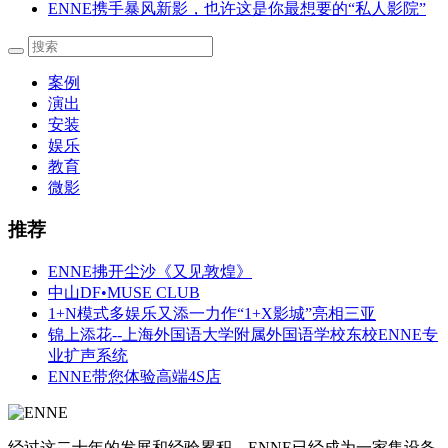
ENNE携手暴风新影，也许这是你最想要的“私人影院”
案例
演出
安装
娱乐
教育
微影
推荐
ENNE拂开尘沙《又见敦煌》
中山DF•MUSE CLUB
1+N模式多娱乐又添一力作“1+X影城”亮相三亚
锦上添花--上海外国语大学附属外国语学校东校ENNE专
业扩声系统
ENNE带您体验高端4S店
经过这二十年的发展和经验累积，ENNE已经成为一家集设备