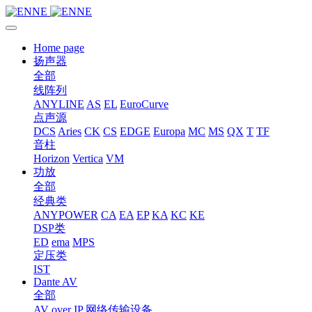
Home page
扬声器
全部
线阵列
ANYLINE
AS
EL
EuroCurve
点声源
DCS
Aries
CK
CS
EDGE
Europa
MC
MS
QX
T
TF
音柱
Horizon
Vertica
VM
功放
全部
经典类
ANYPOWER
CA
EA
EP
KA
KC
KE
DSP类
ED
ema
MPS
定压类
IST
Dante AV
全部
AV over IP 网络传输设备