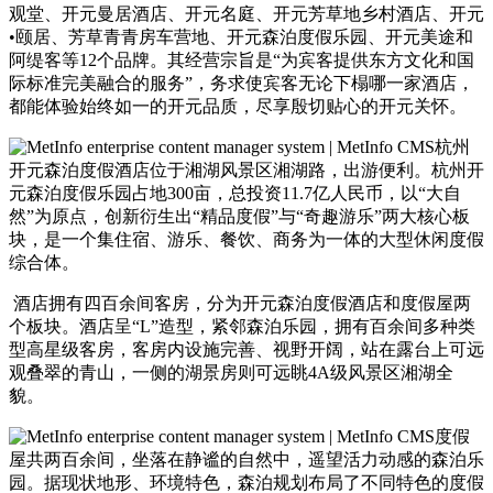
观堂、开元曼居酒店、开元名庭、开元芳草地乡村酒店、开元
•颐居、芳草青青房车营地、开元森泊度假乐园、开元美途和
阿缇客等12个品牌。其经营宗旨是“为宾客提供东方文化和国
际标准完美融合的服务”，务求使宾客无论下榻哪一家酒店，
都能体验始终如一的开元品质，尽享殷切贴心的开元关怀。
杭州
开元森泊度假酒店位于湘湖风景区湘湖路，出游便利。杭州开
元森泊度假乐园占地300亩，总投资11.7亿人民币，以“大自
然”为原点，创新衍生出“精品度假”与“奇趣游乐”两大核心板
块，是一个集住宿、游乐、餐饮、商务为一体的大型休闲度假
综合体。
酒店拥有四百余间客房，分为开元森泊度假酒店和度假屋两
个板块。酒店呈“L”造型，紧邻森泊乐园，拥有百余间多种类
型高星级客房，客房内设施完善、视野开阔，站在露台上可远
观叠翠的青山，一侧的湖景房则可远眺4A级风景区湘湖全
貌。
度假
屋共两百余间，坐落在静谧的自然中，遥望活力动感的森泊乐
园。据现状地形、环境特色，森泊规划布局了不同特色的度假