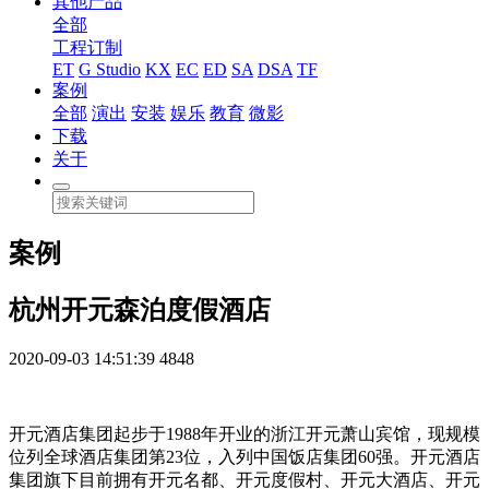
其他产品
全部
工程订制
ET
G Studio
KX
EC
ED
SA
DSA
TF
案例
全部
演出
安装
娱乐
教育
微影
下载
关于
案例
杭州开元森泊度假酒店
2020-09-03 14:51:39
4848
开元酒店集团起步于1988年开业的浙江开元萧山宾馆，现规模
位列全球酒店集团第23位，入列中国饭店集团60强。开元酒店
集团旗下目前拥有开元名都、开元度假村、开元大酒店、开元