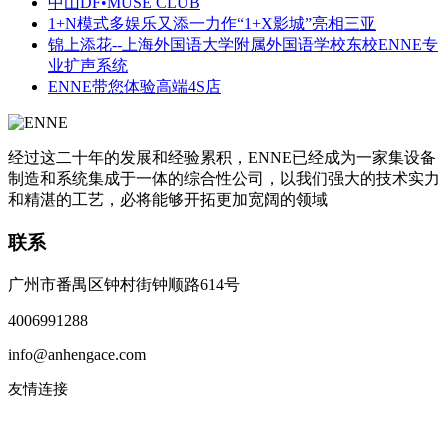
中山DF•MUSE CLUB
1+N模式多娱乐又添一力作“1+X影城”亮相三亚
锦上添花--上海外国语大学附属外国语学校东校ENNE专
业扩声系统
ENNE带您体验高端4S店
经过这二十年的发展和经验累积，ENNE已经成为一家集设备
制造和系统集成于一体的综合性公司，以我们强大的技术实力
和精湛的工艺，必将能够开拓更加宽阔的领域
联系
广州市番禺区钟村街钟顺路614号
4006991288
info@anhengace.com
友情连接
www.enneinc.com