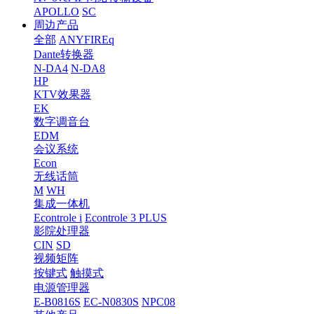
APOLLO
SC
周边产品
全部
ANYFIREq
Dante转换器
N-DA4
N-DA8
HP
KTV效果器
EK
数字调音台
EDM
会议系统
Econ
无线话筒
M
WH
集成一体机
Econtrole i
Econtrole 3 PLUS
影院处理器
CIN
SD
视频矩阵
按键式
触摸式
电源管理器
E-B0816S
EC-N0830S
NPC08