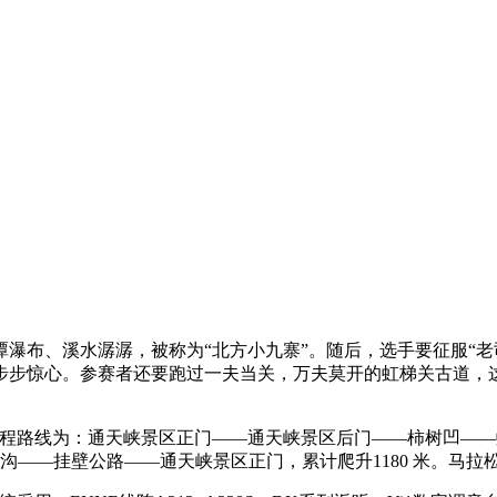
瀑布、溪水潺潺，被称为“北方小九寨”。随后，选手要征服“老
步步惊心。参赛者还要跑过一夫当关，万夫莫开的虹梯关古道，
程路线为：通天峡景区正门——通天峡景区后门——柿树凹——
沟——挂壁公路——通天峡景区正门，累计爬升1180 米。马