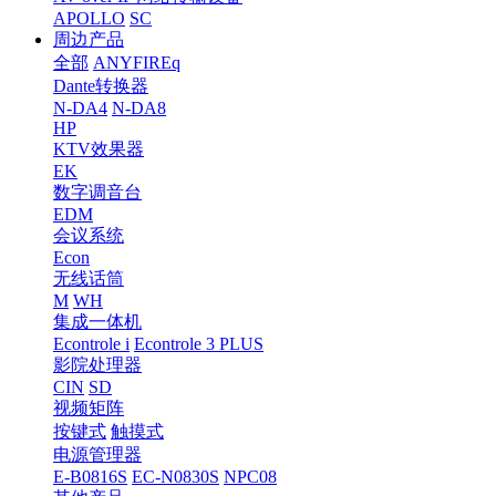
APOLLO
SC
周边产品
全部
ANYFIREq
Dante转换器
N-DA4
N-DA8
HP
KTV效果器
EK
数字调音台
EDM
会议系统
Econ
无线话筒
M
WH
集成一体机
Econtrole i
Econtrole 3 PLUS
影院处理器
CIN
SD
视频矩阵
按键式
触摸式
电源管理器
E-B0816S
EC-N0830S
NPC08