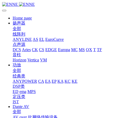
Home page
扬声器
全部
线阵列
ANYLINE
AS
EL
EuroCurve
点声源
DCS
Aries
CK
CS
EDGE
Europa
MC
MS
QX
T
TF
音柱
Horizon
Vertica
VM
功放
全部
经典类
ANYPOWER
CA
EA
EP
KA
KC
KE
DSP类
ED
ema
MPS
定压类
IST
Dante AV
全部
AV over IP 网络传输设备