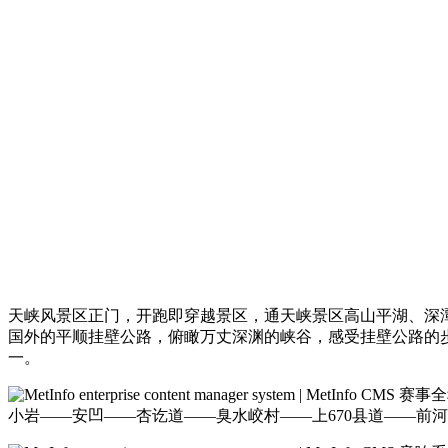
天峡风景区正门，开跑即穿越景区，通天峡景区高山平湖、深潭
国外的平顺挂壁公路，俯瞰万丈深渊的峡谷，感受挂壁公路的
一。
赛事全
小岩——安凹——杏讫道——臭水峧村——上670县道——前河