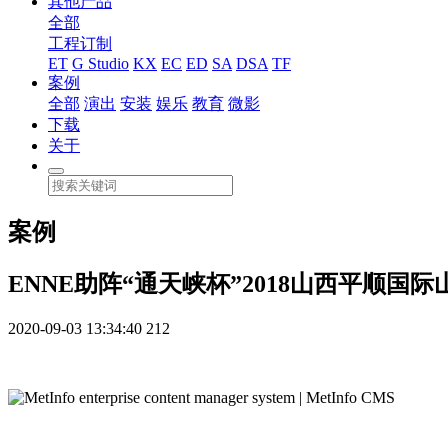
其他产品
全部
工程订制
ET
G Studio
KX
EC
ED
SA
DSA
TF
案例
全部
演出
安装
娱乐
教育
微影
下载
关于
案例
ENNE助阵“通天峡杯”2018山西平顺国
2020-09-03 13:34:40
212