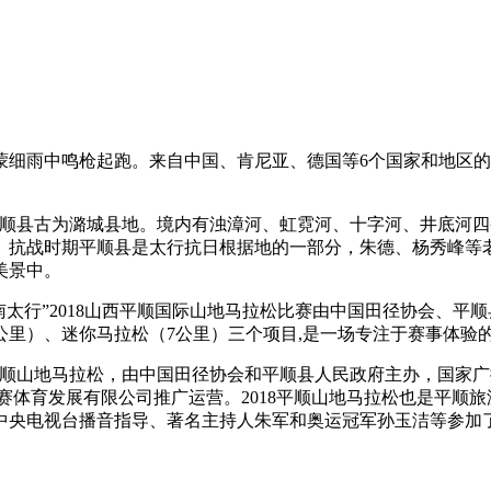
蒙蒙细雨中鸣枪起跑。来自中国、肯尼亚、德国等6个国家和地区
。
顺县古为潞城县地。境内有浊漳河、虹霓河、十字河、井底河四
。抗战时期平顺县是太行抗日根据地的一部分，朱德、杨秀峰等
美景中。
南太行”2018山西平顺国际山地马拉松比赛由中国田径协会、平
975公里）、迷你马拉松（7公里）三个项目,是一场专注于赛事体验
8平顺山地马拉松，由中国田径协会和平顺县人民政府主办，国家
赛体育发展有限公司推广运营。2018平顺山地马拉松也是平顺
中央电视台播音指导、著名主持人朱军和奥运冠军孙玉洁等参加