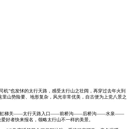
司机”也发怵的太行天路，感受太行山之壮阔，再穿过去年火到
这里山势险要、地形复杂，风光非常优美，自古便为上党八景之
虹梯关——太行天路入口——前桥沟——后桥沟——水泉——
拉松爱好者快来报名，领略太行山不一样的美景。