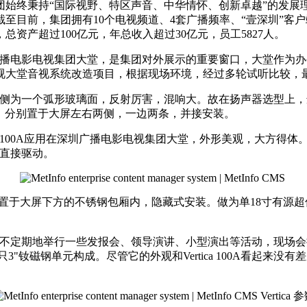
团始终秉持“国际视野、特区声音、中华情怀、创新卓越”的发展
至目前，集团拥有10个电视频道、4套广播频率、“壹深圳”客
资产超过100亿元，年总收入超过30亿元，员工5827人。
播电影电视集团大堂，是集团对外展示的重要窗口，大堂作为办
视系统改造项目，根据现场环境，经过多轮试听比较，最终才选定ENN
侧为一个弧形玻璃面，反射厉害，混响大。故在扬声器选型上，
扬声器，分别置于大屏左右两侧，一边两条，并接安装。
tica 100A应用在深圳广播电影电视集团大堂，外形美观，大
声器直接驱动。
S置于大屏下方的不锈钢包厢内，隐藏式安装。做为单18寸有源超低的Ve
不定期地举行一些发报会、领导演讲、小型演出等活动，现场会搭建一
由12只3"钕磁钢单元构成。尽管它的外观和Vertica 100A
Vertica 