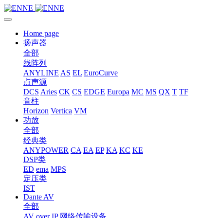
Home page
扬声器
全部
线阵列
ANYLINE
AS
EL
EuroCurve
点声源
DCS
Aries
CK
CS
EDGE
Europa
MC
MS
QX
T
TF
音柱
Horizon
Vertica
VM
功放
全部
经典类
ANYPOWER
CA
EA
EP
KA
KC
KE
DSP类
ED
ema
MPS
定压类
IST
Dante AV
全部
AV over IP 网络传输设备