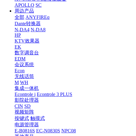
APOLLO
SC
周边产品
全部
ANYFIREq
Dante转换器
N-DA4
N-DA8
HP
KTV效果器
EK
数字调音台
EDM
会议系统
Econ
无线话筒
M
WH
集成一体机
Econtrole i
Econtrole 3 PLUS
影院处理器
CIN
SD
视频矩阵
按键式
触摸式
电源管理器
E-B0816S
EC-N0830S
NPC08