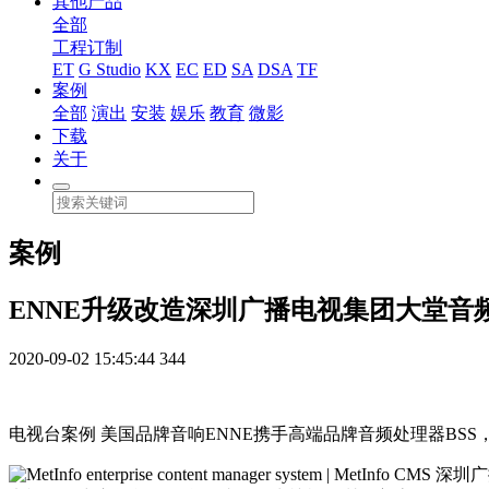
其他产品
全部
工程订制
ET
G Studio
KX
EC
ED
SA
DSA
TF
案例
全部
演出
安装
娱乐
教育
微影
下载
关于
案例
ENNE升级改造深圳广播电视集团大堂音
2020-09-02 15:45:44
344
电视台案例 美国品牌音响ENNE携手高端品牌音频处理器BS
深圳广