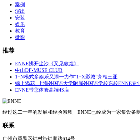
案例
演出
安装
娱乐
教育
微影
推荐
ENNE拂开尘沙《又见敦煌》
中山DF•MUSE CLUB
1+N模式多娱乐又添一力作“1+X影城”亮相三亚
锦上添花--上海外国语大学附属外国语学校东校ENNE专
ENNE带您体验高端4S店
经过这二十年的发展和经验累积，ENNE已经成为一家集设
联系
广州市番禺区钟村街钟顺路614号