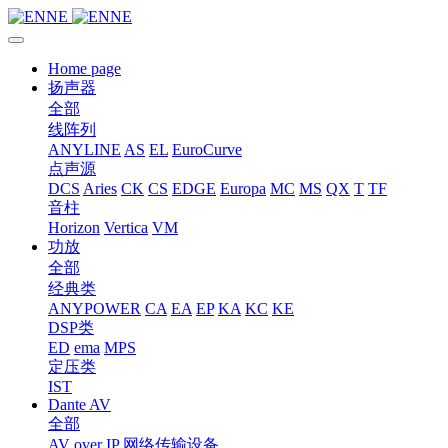
Home page
扬声器
全部
线阵列
ANYLINE
AS
EL
EuroCurve
点声源
DCS
Aries
CK
CS
EDGE
Europa
MC
MS
QX
T
TF
音柱
Horizon
Vertica
VM
功放
全部
经典类
ANYPOWER
CA
EA
EP
KA
KC
KE
DSP类
ED
ema
MPS
定压类
IST
Dante AV
全部
AV over IP 网络传输设备