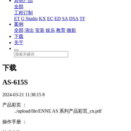
其他产品
全部
工程订制
ET
G Studio
KX
EC
ED
SA
DSA
TF
案例
全部
演出
安装
娱乐
教育
微影
下载
关于
下载
AS-615S
2024-03-21 11:38:15
8
产品彩页 ：
../upload/file/ENNE AS 系列产品彩页_cn.pdf
操作手册 ：