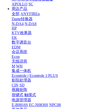
APOLLO
SC
周边产品
全部
ANYFIREq
Dante转换器
N-DA4
N-DA8
HP
KTV效果器
EK
数字调音台
EDM
会议系统
Econ
无线话筒
M
WH
集成一体机
Econtrole i
Econtrole 3 PLUS
影院处理器
CIN
SD
视频矩阵
按键式
触摸式
电源管理器
E-B0816S
EC-N0830S
NPC08