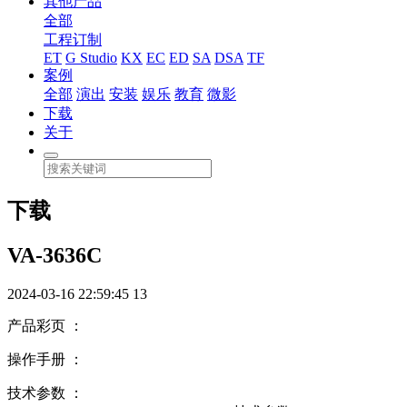
其他产品
全部
工程订制
ET
G Studio
KX
EC
ED
SA
DSA
TF
案例
全部
演出
安装
娱乐
教育
微影
下载
关于
下载
VA-3636C
2024-03-16 22:59:45
13
产品彩页 ：
操作手册 ：
技术参数 ：