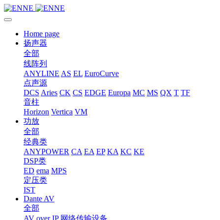
Home page
扬声器
全部
线阵列
ANYLINE
AS
EL
EuroCurve
点声源
DCS
Aries
CK
CS
EDGE
Europa
MC
MS
QX
T
TF
音柱
Horizon
Vertica
VM
功放
全部
经典类
ANYPOWER
CA
EA
EP
KA
KC
KE
DSP类
ED
ema
MPS
定压类
IST
Dante AV
全部
AV over IP 网络传输设备