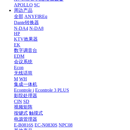
APOLLO
SC
周边产品
全部
ANYFIREq
Dante转换器
N-DA4
N-DA8
HP
KTV效果器
EK
数字调音台
EDM
会议系统
Econ
无线话筒
M
WH
集成一体机
Econtrole i
Econtrole 3 PLUS
影院处理器
CIN
SD
视频矩阵
按键式
触摸式
电源管理器
E-B0816S
EC-N0830S
NPC08