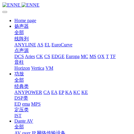
Home page
扬声器
全部
线阵列
ANYLINE
AS
EL
EuroCurve
点声源
DCS
Aries
CK
CS
EDGE
Europa
MC
MS
QX
T
TF
音柱
Horizon
Vertica
VM
功放
全部
经典类
ANYPOWER
CA
EA
EP
KA
KC
KE
DSP类
ED
ema
MPS
定压类
IST
Dante AV
全部
AV over IP 网络传输设备