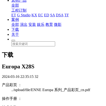
其他产品
全部
工程订制
ET
G Studio
KX
EC
ED
SA
DSA
TF
案例
全部
演出
安装
娱乐
教育
微影
下载
关于
下载
Europa X28S
2024-03-16 22:35:15
32
产品彩页 ：
../upload/file/ENNE Europa 系列_产品彩页_cn.pdf
操作手册 ：