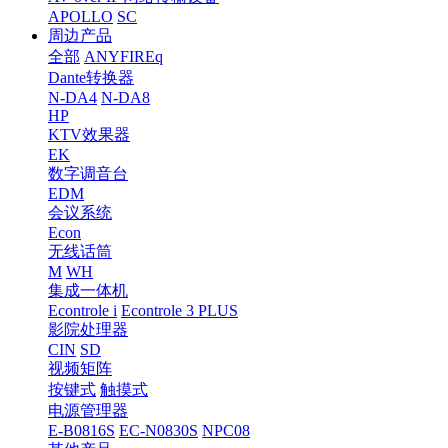
APOLLO
SC
周边产品
全部
ANYFIREq
Dante转换器
N-DA4
N-DA8
HP
KTV效果器
EK
数字调音台
EDM
会议系统
Econ
无线话筒
M
WH
集成一体机
Econtrole i
Econtrole 3 PLUS
影院处理器
CIN
SD
视频矩阵
按键式
触摸式
电源管理器
E-B0816S
EC-N0830S
NPC08