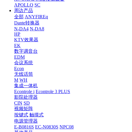
APOLLO
SC
周边产品
全部
ANYFIREq
Dante转换器
N-DA4
N-DA8
HP
KTV效果器
EK
数字调音台
EDM
会议系统
Econ
无线话筒
M
WH
集成一体机
Econtrole i
Econtrole 3 PLUS
影院处理器
CIN
SD
视频矩阵
按键式
触摸式
电源管理器
E-B0816S
EC-N0830S
NPC08