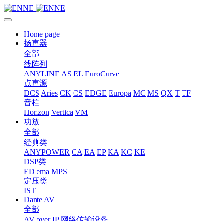
Home page
扬声器
全部
线阵列
ANYLINE
AS
EL
EuroCurve
点声源
DCS
Aries
CK
CS
EDGE
Europa
MC
MS
QX
T
TF
音柱
Horizon
Vertica
VM
功放
全部
经典类
ANYPOWER
CA
EA
EP
KA
KC
KE
DSP类
ED
ema
MPS
定压类
IST
Dante AV
全部
AV over IP 网络传输设备