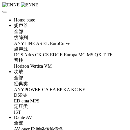
Home page
扬声器
全部
线阵列
ANYLINE
AS
EL
EuroCurve
点声源
DCS
Aries
CK
CS
EDGE
Europa
MC
MS
QX
T
TF
音柱
Horizon
Vertica
VM
功放
全部
经典类
ANYPOWER
CA
EA
EP
KA
KC
KE
DSP类
ED
ema
MPS
定压类
IST
Dante AV
全部
AV over IP 网络传输设备