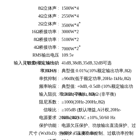
8Ω立体声 :
1500W
*4
4Ω立体声 :
2550W
*4
2Ω立体声 :
*
3500W
*4
16Ω桥接功率 :
3000W
*2
8Ω
桥接功率
:
5100W
*2
4Ω
桥接功率
:
*
7000W
*2
RMS输出电压
109.5v
输入灵敏度(额定输出功
(THD=1%,1kHz) :
41dB,38dB,35dB,32dB可选
率,1kHz) :
THD+N :
典型值:0.01%(10%额定输出功率,8Ω)
串扰抑制 :
≥90dB(低于额定功率,20Hz-1kHz,8Ω)
频率响应 :
典型值: +0dB,-0.5dB (10%额定输出功
输入阻抗 :
率,20Hz-20kHz,8Ω)
20kΩ (平衡)，10kΩ (非平衡)
阻尼系数 :
≥1000(20Hz-200Hz,8Ω)
信噪比 :
≥105dB (默认增益,A计权,20Hz-
电源要求 :
20kHz,8Ω)
100-240 VAC ±10%,50/60 Hz
保护功能 :
电源欠压保护、功放输出直流保护、过
尺寸 (WxHxD) :
热保护、温度功率控制、过载功率控制
483 x 45 x 465 mm