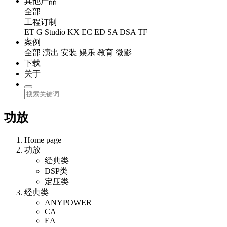
其他产品
全部
工程订制
ET
G Studio
KX
EC
ED
SA
DSA
TF
案例
全部
演出
安装
娱乐
教育
微影
下载
关于
功放
Home page
功放
经典类
DSP类
定压类
经典类
ANYPOWER
CA
EA