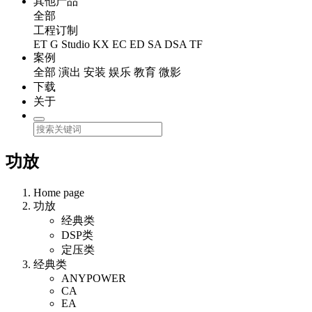
其他产品
全部
工程订制
ET
G Studio
KX
EC
ED
SA
DSA
TF
案例
全部
演出
安装
娱乐
教育
微影
下载
关于
功放
Home page
功放
经典类
DSP类
定压类
经典类
ANYPOWER
CA
EA