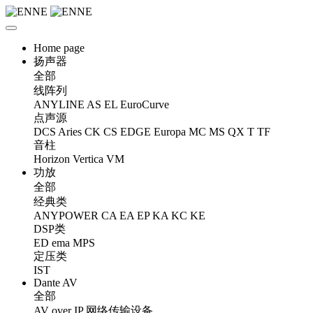
Home page
扬声器
全部
线阵列
ANYLINE
AS
EL
EuroCurve
点声源
DCS
Aries
CK
CS
EDGE
Europa
MC
MS
QX
T
TF
音柱
Horizon
Vertica
VM
功放
全部
经典类
ANYPOWER
CA
EA
EP
KA
KC
KE
DSP类
ED
ema
MPS
定压类
IST
Dante AV
全部
AV over IP 网络传输设备