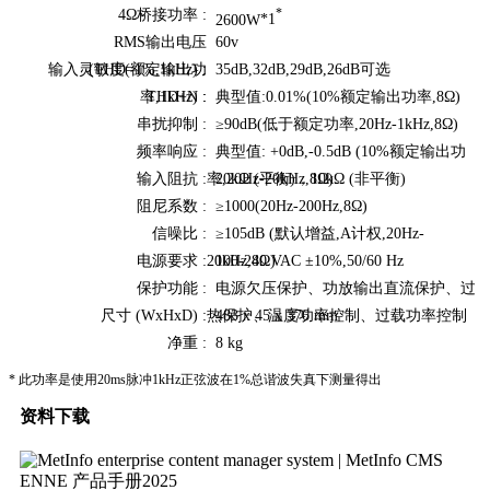
4Ω
桥接功率
:
*
2600W
*1
RMS输出电压
60v
输入灵敏度(额定输出功
(THD=1%,1kHz) :
35dB,32dB,29dB,26dB可选
率,1kHz) :
THD+N :
典型值:0.01%(10%额定输出功率,8Ω)
串扰抑制 :
≥90dB(低于额定功率,20Hz-1kHz,8Ω)
频率响应 :
典型值: +0dB,-0.5dB (10%额定输出功
输入阻抗 :
率,20Hz-20kHz,8Ω)
20kΩ (平衡)，10kΩ (非平衡)
阻尼系数 :
≥1000(20Hz-200Hz,8Ω)
信噪比 :
≥105dB (默认增益,A计权,20Hz-
电源要求 :
20kHz,8Ω)
100-240 VAC ±10%,50/60 Hz
保护功能 :
电源欠压保护、功放输出直流保护、过
尺寸 (WxHxD) :
热保护、温度功率控制、过载功率控制
483 x 45 x 376 mm
净重 :
8 kg
* 此功率是使用20ms脉冲1kHz正弦波在1%总谐波失真下测量得出
资料下载
ENNE 产品手册2025