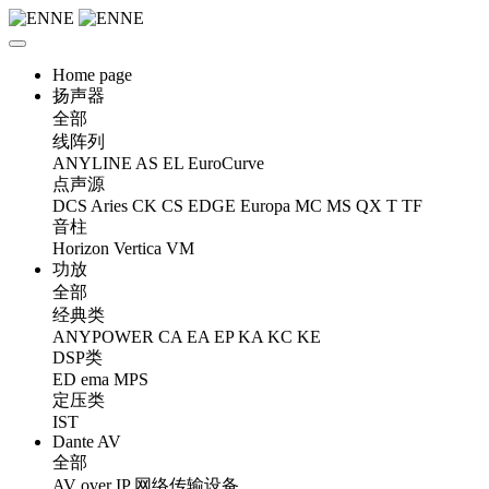
Home page
扬声器
全部
线阵列
ANYLINE
AS
EL
EuroCurve
点声源
DCS
Aries
CK
CS
EDGE
Europa
MC
MS
QX
T
TF
音柱
Horizon
Vertica
VM
功放
全部
经典类
ANYPOWER
CA
EA
EP
KA
KC
KE
DSP类
ED
ema
MPS
定压类
IST
Dante AV
全部
AV over IP 网络传输设备