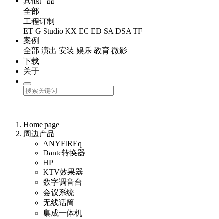
其他产品
全部
工程订制
ET
G Studio
KX
EC
ED
SA
DSA
TF
案例
全部
演出
安装
娱乐
教育
微影
下载
关于
Home page
周边产品
ANYFIREq
Dante转换器
HP
KTV效果器
数字调音台
会议系统
无线话筒
集成一体机