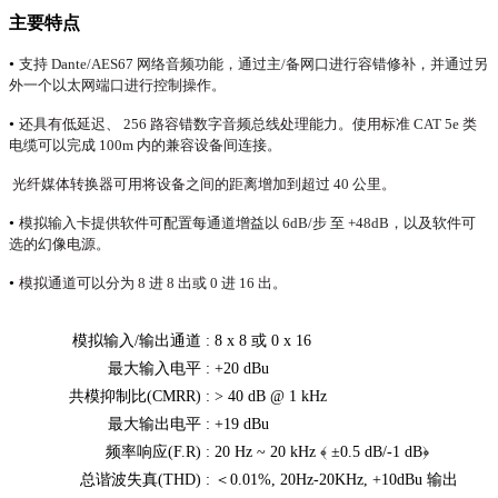
主要特点
•
支持 Dante/AES67 网络音频功能，通过主/备网口进行容错修补，并通过另
外一个以太网端口进行控制操作。
•
还具有低延迟、 256 路容错数字音频总线处理能力。使用标准 CAT 5e 类
电缆可以完成 100m 内的兼容设备间连接。
光纤媒体转换器可用将设备之间的距离增加到超过 40 公里。
•
模拟输入卡提供软件可配置每通道增益以 6dB/步 至 +48dB，以及软件可
选的幻像电源。
•
模拟通道可以分为 8 进 8 出或 0 进 16 出。
模拟输入/输出通道 :
8 x 8 或 0 x 16
最大输入电平 :
+20 dBu
共模抑制比(CMRR) :
> 40 dB @ 1 kHz
最大输出电平 :
+19 dBu
频率响应(F.R) :
20 Hz ~ 20 kHz ﴾ ±0.5 dB/‐1 dB﴿
总谐波失真(THD) :
＜0.01%, 20Hz‐20KHz, +10dBu 输出