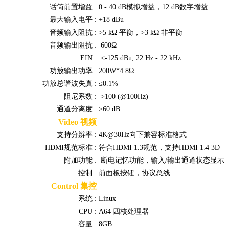
话筒前置增益 :
0 - 40 dB模拟增益，12 dB数字增益
最大输入电平 :
+18 dBu
音频输入阻抗 :
>5 kΩ 平衡，>3 kΩ 非平衡
音频输出阻抗 :
600Ω
EIN :
<-125 dBu, 22 Hz - 22 kHz
功放输出功率 :
200W*4 8Ω
功放总谐波失真 :
≤0.1%
阻尼系数 :
>100 (@100Hz)
通道分离度 :
>60 dB
Video 视频
支持分辨率 :
4K@30Hz向下兼容标准格式
HDMI规范标准 :
符合HDMI 1.3规范，支持HDMI 1.4 3D
附加功能 :
断电记忆功能，输入/输出通道状态显示
控制 :
前面板按钮，协议总线
Control 集控
系统 :
Linux
CPU :
A64 四核处理器
容量 :
8GB