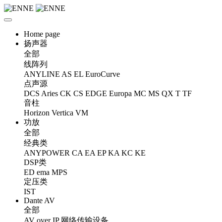
Home page
扬声器
全部
线阵列
ANYLINE
AS
EL
EuroCurve
点声源
DCS
Aries
CK
CS
EDGE
Europa
MC
MS
QX
T
TF
音柱
Horizon
Vertica
VM
功放
全部
经典类
ANYPOWER
CA
EA
EP
KA
KC
KE
DSP类
ED
ema
MPS
定压类
IST
Dante AV
全部
AV over IP 网络传输设备