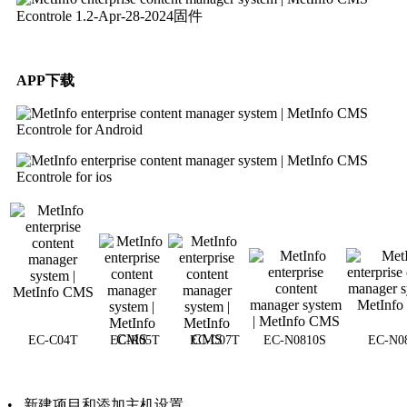
Econtrole 1.2-Apr-28-2024固件
APP下载
Econtrole for Android
Econtrole for ios
EC-C04T
EC-R05T
EC-C07T
EC-N0810S
EC-N0
• 新建项目和添加主机设置