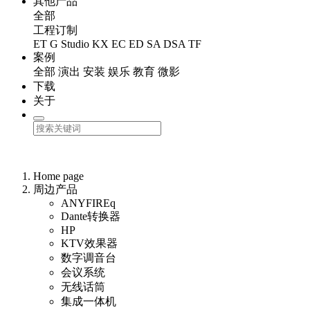
其他产品
全部
工程订制
ET
G Studio
KX
EC
ED
SA
DSA
TF
案例
全部
演出
安装
娱乐
教育
微影
下载
关于
Home page
周边产品
ANYFIREq
Dante转换器
HP
KTV效果器
数字调音台
会议系统
无线话筒
集成一体机