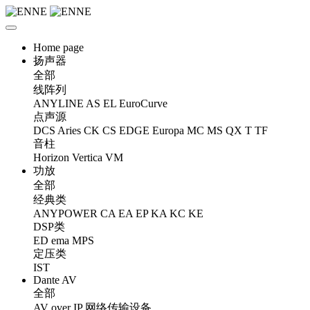
Home page
扬声器
全部
线阵列
ANYLINE
AS
EL
EuroCurve
点声源
DCS
Aries
CK
CS
EDGE
Europa
MC
MS
QX
T
TF
音柱
Horizon
Vertica
VM
功放
全部
经典类
ANYPOWER
CA
EA
EP
KA
KC
KE
DSP类
ED
ema
MPS
定压类
IST
Dante AV
全部
AV over IP 网络传输设备