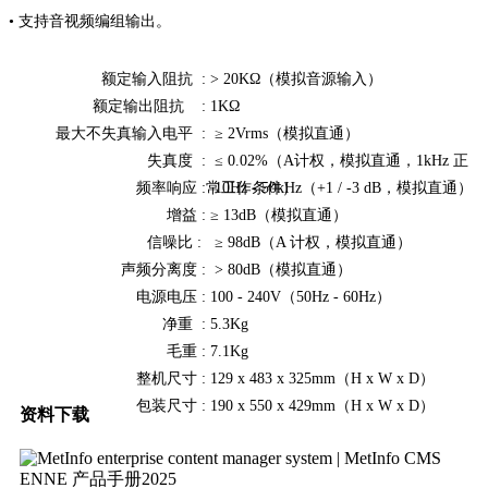
• 支持音视频编组输出。
额定输入阻抗 :
> 20KΩ（模拟音源输入）
额定输出阻抗 :
1KΩ
最大不失真输入电平 :
≥ 2Vrms（模拟直通）
失真度 :
≤ 0.02%（A计权，模拟直通，1kHz 正
频率响应 :
常工作条件）
10Hz - 50kHz（+1 / -3 dB，模拟直通）
增益 :
≥ 13dB（模拟直通）
信噪比 :
≥ 98dB（A 计权，模拟直通）
声频分离度 :
> 80dB（模拟直通）
电源电压 :
100 - 240V（50Hz - 60Hz）
净重 :
5.3Kg
毛重 :
7.1Kg
整机尺寸 :
129 x 483 x 325mm（H x W x D）
包装尺寸 :
190 x 550 x 429mm（H x W x D）
资料下载
ENNE 产品手册2025