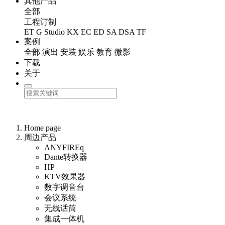
其他产品
全部
工程订制
ET
G Studio
KX
EC
ED
SA
DSA
TF
案例
全部
演出
安装
娱乐
教育
微影
下载
关于
Home page
周边产品
ANYFIREq
Dante转换器
HP
KTV效果器
数字调音台
会议系统
无线话筒
集成一体机