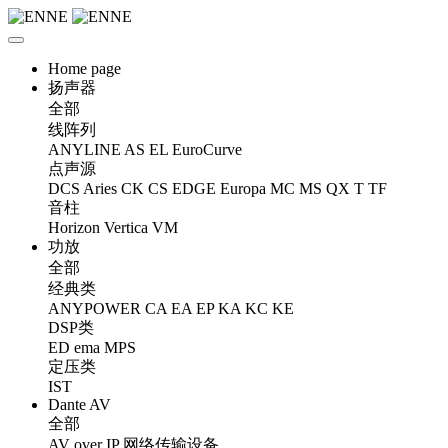
Home page
扬声器
全部
线阵列
ANYLINE
AS
EL
EuroCurve
点声源
DCS
Aries
CK
CS
EDGE
Europa
MC
MS
QX
T
TF
音柱
Horizon
Vertica
VM
功放
全部
经典类
ANYPOWER
CA
EA
EP
KA
KC
KE
DSP类
ED
ema
MPS
定压类
IST
Dante AV
全部
AV over IP 网络传输设备