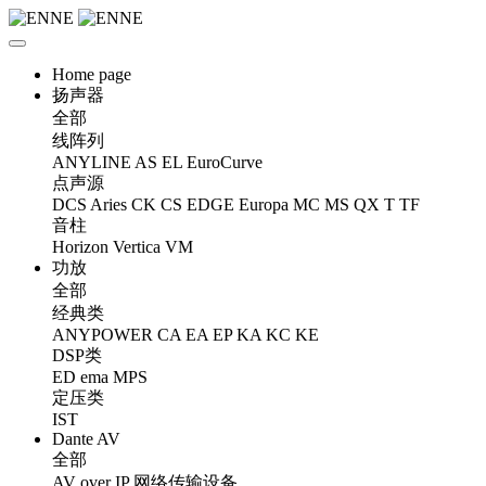
Home page
扬声器
全部
线阵列
ANYLINE
AS
EL
EuroCurve
点声源
DCS
Aries
CK
CS
EDGE
Europa
MC
MS
QX
T
TF
音柱
Horizon
Vertica
VM
功放
全部
经典类
ANYPOWER
CA
EA
EP
KA
KC
KE
DSP类
ED
ema
MPS
定压类
IST
Dante AV
全部
AV over IP 网络传输设备