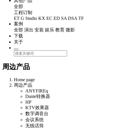
其他产品
全部
工程订制
ET
G Studio
KX
EC
ED
SA
DSA
TF
案例
全部
演出
安装
娱乐
教育
微影
下载
关于
周边产品
Home page
周边产品
ANYFIREq
Dante转换器
HP
KTV效果器
数字调音台
会议系统
无线话筒