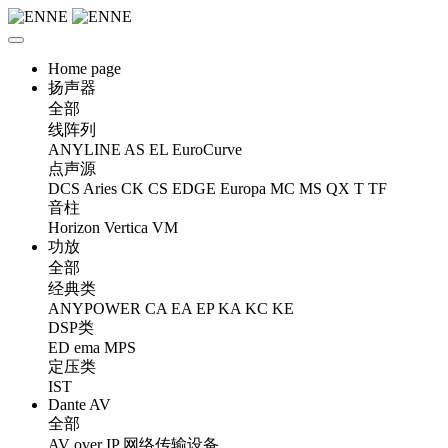
Home page
扬声器
全部
线阵列
ANYLINE
AS
EL
EuroCurve
点声源
DCS
Aries
CK
CS
EDGE
Europa
MC
MS
QX
T
TF
音柱
Horizon
Vertica
VM
功放
全部
经典类
ANYPOWER
CA
EA
EP
KA
KC
KE
DSP类
ED
ema
MPS
定压类
IST
Dante AV
全部
AV over IP 网络传输设备