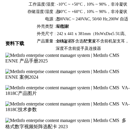
工作温度/湿度:
‐10°C ~ +50°C，10% ~ 90%，非冷凝状
存储湿度/湿度 :
态
‐40°C ~ +60°C，10% ~ 90%，非冷凝状
电源 :
态
100VAC ~ 240VAC, 50/60 Hz,200W 自适
外壳类型 :
应电源
铝型材
外壳尺寸 :
242 x 441 x 381mm（HxWxD﴿﴾5.5U高、
产品重量 :
全机架宽） *宽度不含前机架支耳，
11 Kg ﴾ 不含选配卡 ﴿
资料下载
深度不含前提手及连接器
ENNE 产品手册2025
ENNE 案例2024
VA-
1818C产品图片
VA-
1818C技术参数
多
格式数字视频矩阵选配卡 2023