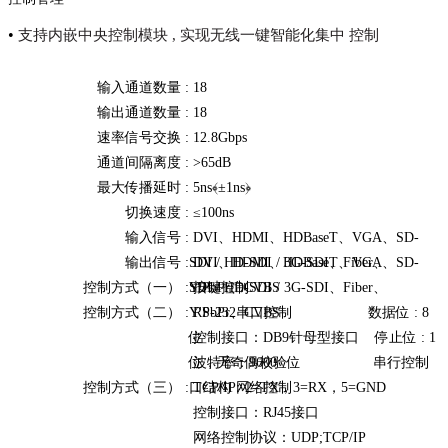
•
支持内嵌中央控制模块 , 实现无线一键智能化集中
控制
输入通道数量 :
18
输出通道数量 :
18
速率信号交换 :
12.8Gbps
通道间隔离度 :
>65dB
最大传播延时 :
5ns﴾±1ns﴿
切换速度 :
≤100ns
输入信号 :
DVI、HDMI、HDBaseT、VGA、SD‐
输出信号 :
SDI / HD‐SDI / 3G‐SDI、Fiber、
DVI、HDMI、HDBaseT、VGA、SD‐
控制方式（一） :
Y'PbPr、CVBS
SDI / HD‐SDI / 3G‐SDI、Fiber、
按键控制
控制方式（二） :
Y'PbPr、CVBS
RS‐232串口控制 数据位 : 8
位
控制接口：DB9针母型接口 停止位 : 1
位，无奇偶校验位
波特率：9600 串行控制
控制方式（三） :
口结构：2=TX，3=RX，5=GND
TCP/IP网络控制
控制接口：RJ45接口
网络控制协议：UDP;TCP/IP