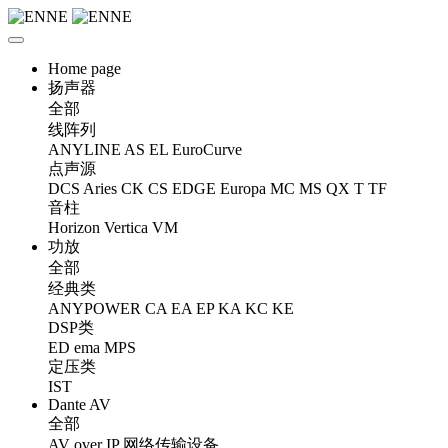
Home page
扬声器
全部
线阵列
ANYLINE
AS
EL
EuroCurve
点声源
DCS
Aries
CK
CS
EDGE
Europa
MC
MS
QX
T
TF
音柱
Horizon
Vertica
VM
功放
全部
经典类
ANYPOWER
CA
EA
EP
KA
KC
KE
DSP类
ED
ema
MPS
定压类
IST
Dante AV
全部
AV over IP 网络传输设备