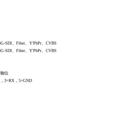
G‐SDI、Fiber、Y'PbPr、CVBS
G‐SDI、Fiber、Y'PbPr、CVBS
校验位
RX，5=GND