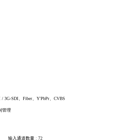
 3G‐SDI、Fiber、Y'PbPr、CVBS
控制管理
输入通道数量 :
72