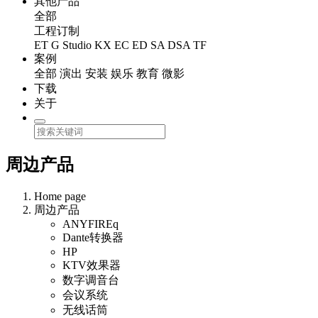
其他产品
全部
工程订制
ET
G Studio
KX
EC
ED
SA
DSA
TF
案例
全部
演出
安装
娱乐
教育
微影
下载
关于
周边产品
Home page
周边产品
ANYFIREq
Dante转换器
HP
KTV效果器
数字调音台
会议系统
无线话筒