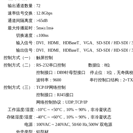
输出通道数量 :
72
速率信号交换 :
12.8Gbps
通道间隔离度 :
>65dB
最大传播延时 :
5ns﴾±1ns﴿
切换速度 :
≤100ns
输入信号 :
DVI、HDMI、HDBaseT、VGA、SD‐SDI / HD‐SDI / 3
输出信号 :
DVI、HDMI、HDBaseT、VGA、SD‐SDI / HD‐SDI / 3
控制方式（一） :
触屏控制
控制方式（二） :
RS‐232串口控制 数据位 : 8位
控制接口：DB9针母型接口 停止位 : 1位，无奇偶
波特率：9600 串行控制口结构：2=TX，3=
控制方式（三） :
TCP/IP网络控制
控制接口：RJ45接口
网络控制协议：UDP;TCP/IP
工作温度/湿度:
‐10°C ~ +50°C，10% ~ 90%，非冷凝状态
存储湿度/湿度 :
‐40°C ~ +60°C，10% ~ 90%，非冷凝状态
电源 :
100VAC ~ 240VAC, 50/60 Hz,500W 双电源
外壳类型 :
铝型材