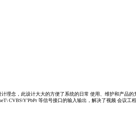
的模块化设计理念，此设计大大的方便了系统的日常 使用、维护和产
er\HDBaseT\ CVBS\Y'PbPr 等信号接口的输入输出，解