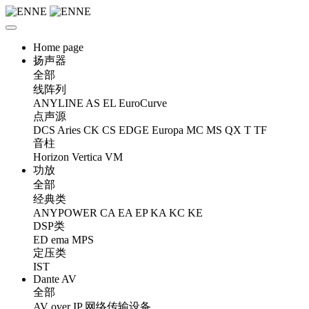
Home page
扬声器
全部
线阵列
ANYLINE
AS
EL
EuroCurve
点声源
DCS
Aries
CK
CS
EDGE
Europa
MC
MS
QX
T
TF
音柱
Horizon
Vertica
VM
功放
全部
经典类
ANYPOWER
CA
EA
EP
KA
KC
KE
DSP类
ED
ema
MPS
定压类
IST
Dante AV
全部
AV over IP 网络传输设备