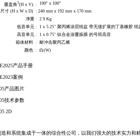
100° x 100°
5
覆盖角
(H x V): :
寸 (H x W x D) :
240 mm x 192 mm x 170 mm
净重 :
2.9 Kg
低音单元 :
1 x 5.25" 聚丙烯涂层纸盆 带无缝扩展的丁基橡胶 纸
高音单元 :
1 x 0.75" 钛合金涂覆振膜 的号筒高音
箱体材料 :
耐冲击聚丙乙烯
颜色 :
白(W)
E2025产品手册
E2023案例
P05产品图片
P05技术参数
05 2D
备制造和系统集成于一体的综合性公司，以我们强大的技术实力和