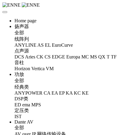
Home page
扬声器
全部
线阵列
ANYLINE
AS
EL
EuroCurve
点声源
DCS
Aries
CK
CS
EDGE
Europa
MC
MS
QX
T
TF
音柱
Horizon
Vertica
VM
功放
全部
经典类
ANYPOWER
CA
EA
EP
KA
KC
KE
DSP类
ED
ema
MPS
定压类
IST
Dante AV
全部
AV over IP 网络传输设备