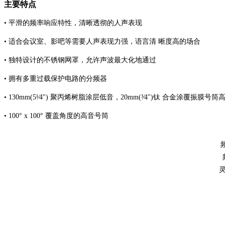
主要特点
• 平滑的频率响应特性，清晰透彻的人声表现
• 适合会议室、影吧等需要人声表现力强，语言清 晰度高的场合
• 独特设计的不锈钢网罩，允许声波最大化地通过
• 拥有多重过载保护电路的分频器
• 130mm(5¹⁄4") 聚丙烯树脂涂层低音，20mm(³⁄4")钛 合金涂覆振膜号筒
• 100° x 100° 覆盖角度的高音号筒
频
灵