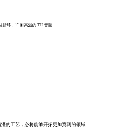
盆折环，1" 耐高温的 TIL音圈
精湛的工艺，必将能够开拓更加宽阔的领域