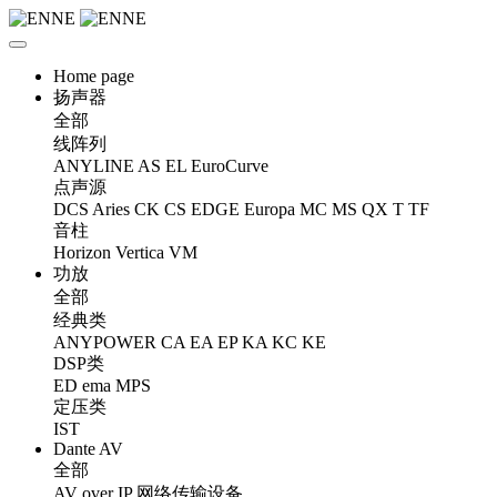
Home page
扬声器
全部
线阵列
ANYLINE
AS
EL
EuroCurve
点声源
DCS
Aries
CK
CS
EDGE
Europa
MC
MS
QX
T
TF
音柱
Horizon
Vertica
VM
功放
全部
经典类
ANYPOWER
CA
EA
EP
KA
KC
KE
DSP类
ED
ema
MPS
定压类
IST
Dante AV
全部
AV over IP 网络传输设备