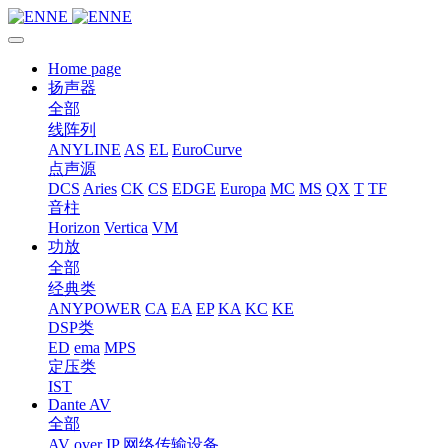
Home page
扬声器
全部
线阵列
ANYLINE
AS
EL
EuroCurve
点声源
DCS
Aries
CK
CS
EDGE
Europa
MC
MS
QX
T
TF
音柱
Horizon
Vertica
VM
功放
全部
经典类
ANYPOWER
CA
EA
EP
KA
KC
KE
DSP类
ED
ema
MPS
定压类
IST
Dante AV
全部
AV over IP 网络传输设备