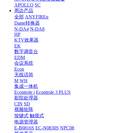
APOLLO
SC
周边产品
全部
ANYFIREq
Dante转换器
N-DA4
N-DA8
HP
KTV效果器
EK
数字调音台
EDM
会议系统
Econ
无线话筒
M
WH
集成一体机
Econtrole i
Econtrole 3 PLUS
影院处理器
CIN
SD
视频矩阵
按键式
触摸式
电源管理器
E-B0816S
EC-N0830S
NPC08