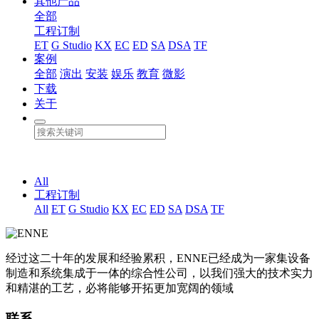
其他产品
全部
工程订制
ET
G Studio
KX
EC
ED
SA
DSA
TF
案例
全部
演出
安装
娱乐
教育
微影
下载
关于
All
工程订制
All
ET
G Studio
KX
EC
ED
SA
DSA
TF
经过这二十年的发展和经验累积，ENNE已经成为一家集设备
制造和系统集成于一体的综合性公司，以我们强大的技术实力
和精湛的工艺，必将能够开拓更加宽阔的领域
联系