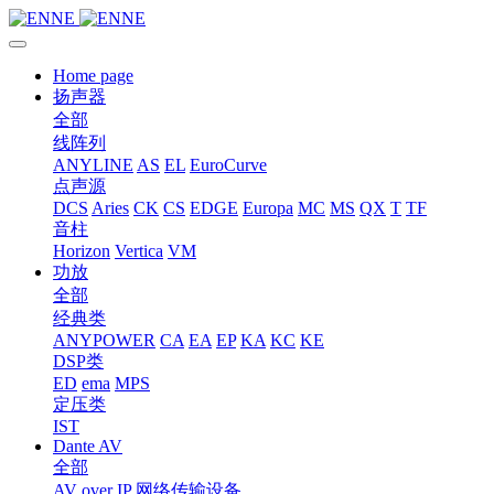
Home page
扬声器
全部
线阵列
ANYLINE
AS
EL
EuroCurve
点声源
DCS
Aries
CK
CS
EDGE
Europa
MC
MS
QX
T
TF
音柱
Horizon
Vertica
VM
功放
全部
经典类
ANYPOWER
CA
EA
EP
KA
KC
KE
DSP类
ED
ema
MPS
定压类
IST
Dante AV
全部
AV over IP 网络传输设备