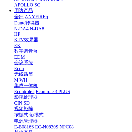
APOLLO
SC
周边产品
全部
ANYFIREq
Dante转换器
N-DA4
N-DA8
HP
KTV效果器
EK
数字调音台
EDM
会议系统
Econ
无线话筒
M
WH
集成一体机
Econtrole i
Econtrole 3 PLUS
影院处理器
CIN
SD
视频矩阵
按键式
触摸式
电源管理器
E-B0816S
EC-N0830S
NPC08