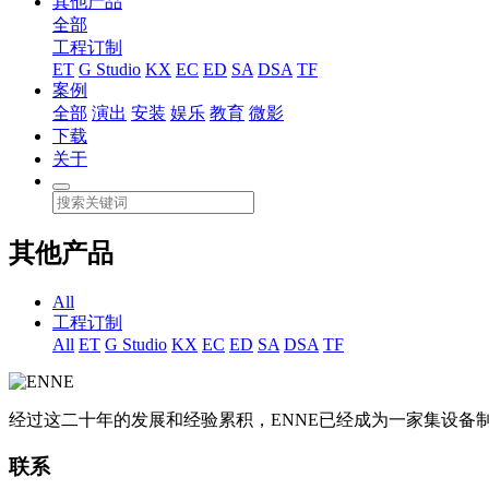
其他产品
全部
工程订制
ET
G Studio
KX
EC
ED
SA
DSA
TF
案例
全部
演出
安装
娱乐
教育
微影
下载
关于
其他产品
All
工程订制
All
ET
G Studio
KX
EC
ED
SA
DSA
TF
经过这二十年的发展和经验累积，ENNE已经成为一家集设
联系