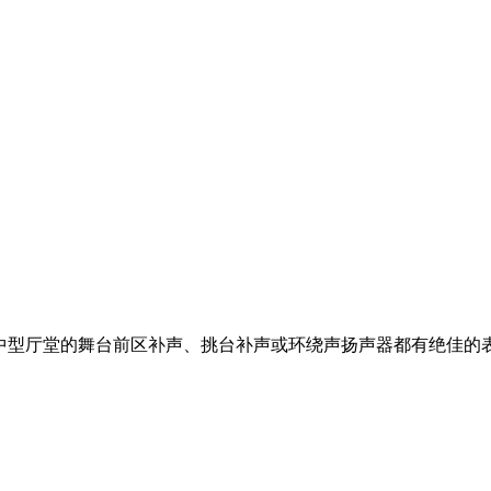
为大中型厅堂的舞台前区补声、挑台补声或环绕声扬声器都有绝佳