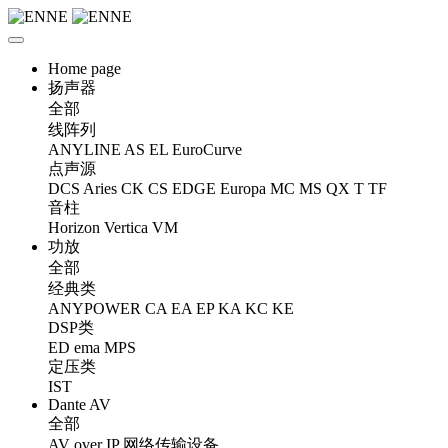
Home page
扬声器
全部
线阵列
ANYLINE
AS
EL
EuroCurve
点声源
DCS
Aries
CK
CS
EDGE
Europa
MC
MS
QX
T
TF
音柱
Horizon
Vertica
VM
功放
全部
经典类
ANYPOWER
CA
EA
EP
KA
KC
KE
DSP类
ED
ema
MPS
定压类
IST
Dante AV
全部
AV over IP 网络传输设备