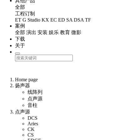
其他产品
全部
工程订制
ET
G Studio
KX
EC
ED
SA
DSA
TF
案例
全部
演出
安装
娱乐
教育
微影
下载
关于
Home page
扬声器
线阵列
点声源
音柱
点声源
DCS
Aries
CK
CS