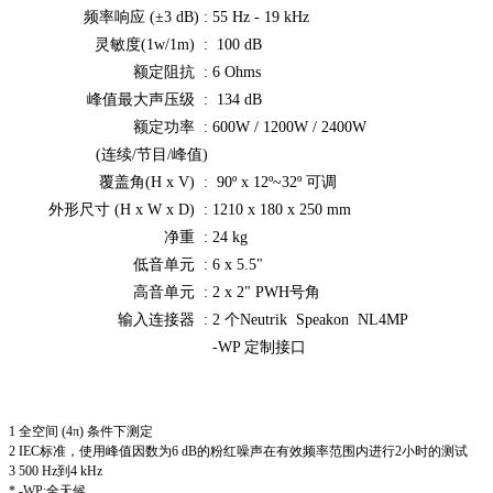
频率响应 (±3 dB) :
55 Hz - 19 kHz
灵敏度(1w/1m) :
100 dB
额定阻抗 :
6 Ohms
峰值最大声压级 :
134 dB
额定功率 :
600W / 1200W / 2400W
(连续/节目/峰值)
覆盖角(H x V) :
90º x 12º~32º 可调
外形尺寸 (H x W x D) :
1210 x 180 x 250 mm
净重 :
24 kg
低音单元 :
6 x 5.5"
高音单元 :
2 x 2" PWH号角
输入连接器 :
2 个Neutrik Speakon NL4MP
-WP 定制接口
1 全空间 (4π) 条件下测定
2 IEC标准，使用峰值因数为6 dB的粉红噪声在有效频率范围内进行2小时的测试
3 500 Hz到4 kHz
* -WP:全天候