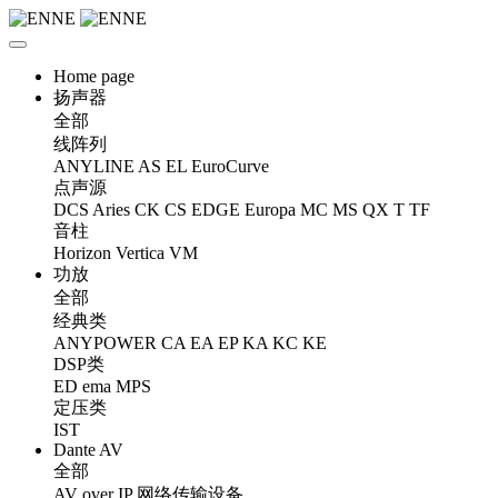
Home page
扬声器
全部
线阵列
ANYLINE
AS
EL
EuroCurve
点声源
DCS
Aries
CK
CS
EDGE
Europa
MC
MS
QX
T
TF
音柱
Horizon
Vertica
VM
功放
全部
经典类
ANYPOWER
CA
EA
EP
KA
KC
KE
DSP类
ED
ema
MPS
定压类
IST
Dante AV
全部
AV over IP 网络传输设备