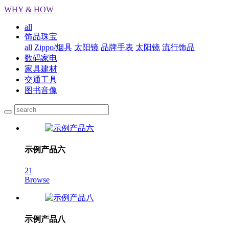
WHY & HOW
all
饰品珠宝
all
Zippo/烟具
太阳镜
品牌手表
太阳镜
流行饰品
数码家电
家具建材
交通工具
图书音像
示例产品六
21
Browse
示例产品八