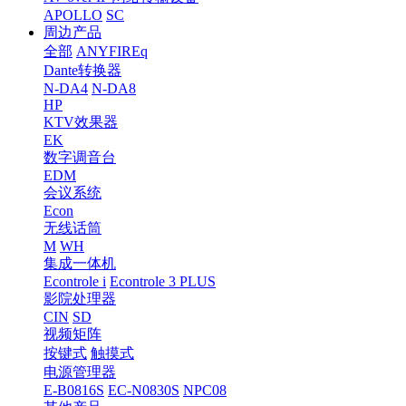
APOLLO
SC
周边产品
全部
ANYFIREq
Dante转换器
N-DA4
N-DA8
HP
KTV效果器
EK
数字调音台
EDM
会议系统
Econ
无线话筒
M
WH
集成一体机
Econtrole i
Econtrole 3 PLUS
影院处理器
CIN
SD
视频矩阵
按键式
触摸式
电源管理器
E-B0816S
EC-N0830S
NPC08