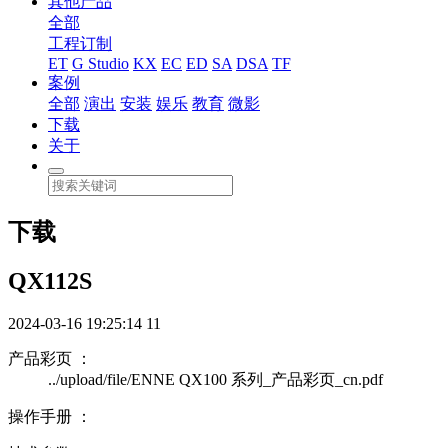
其他产品
全部
工程订制
ET
G Studio
KX
EC
ED
SA
DSA
TF
案例
全部
演出
安装
娱乐
教育
微影
下载
关于
下载
QX112S
2024-03-16 19:25:14
11
产品彩页 ：
../upload/file/ENNE QX100 系列_产品彩页_cn.pdf
操作手册 ：