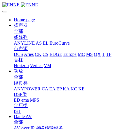
Home page
扬声器
全部
线阵列
ANYLINE
AS
EL
EuroCurve
点声源
DCS
Aries
CK
CS
EDGE
Europa
MC
MS
QX
T
TF
音柱
Horizon
Vertica
VM
功放
全部
经典类
ANYPOWER
CA
EA
EP
KA
KC
KE
DSP类
ED
ema
MPS
定压类
IST
Dante AV
全部
AV over IP 网络传输设备