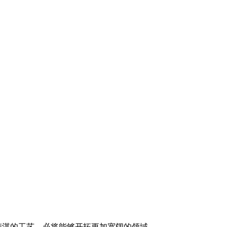
精湛的工艺，必将能够开拓更加宽阔的领域