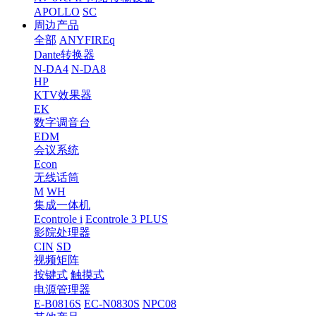
APOLLO
SC
周边产品
全部
ANYFIREq
Dante转换器
N-DA4
N-DA8
HP
KTV效果器
EK
数字调音台
EDM
会议系统
Econ
无线话筒
M
WH
集成一体机
Econtrole i
Econtrole 3 PLUS
影院处理器
CIN
SD
视频矩阵
按键式
触摸式
电源管理器
E-B0816S
EC-N0830S
NPC08