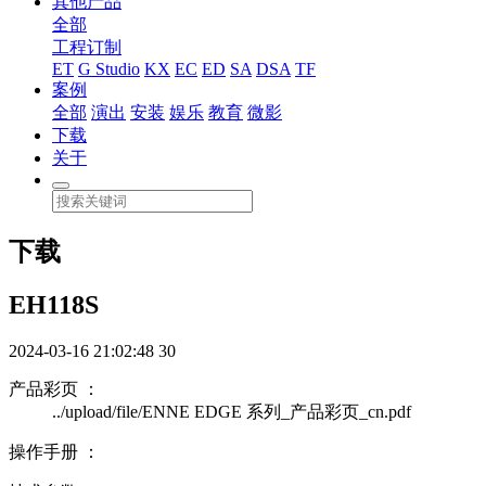
其他产品
全部
工程订制
ET
G Studio
KX
EC
ED
SA
DSA
TF
案例
全部
演出
安装
娱乐
教育
微影
下载
关于
下载
EH118S
2024-03-16 21:02:48
30
产品彩页 ：
../upload/file/ENNE EDGE 系列_产品彩页_cn.pdf
操作手册 ：