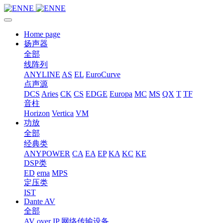
Home page
扬声器
全部
线阵列
ANYLINE
AS
EL
EuroCurve
点声源
DCS
Aries
CK
CS
EDGE
Europa
MC
MS
QX
T
TF
音柱
Horizon
Vertica
VM
功放
全部
经典类
ANYPOWER
CA
EA
EP
KA
KC
KE
DSP类
ED
ema
MPS
定压类
IST
Dante AV
全部
AV over IP 网络传输设备