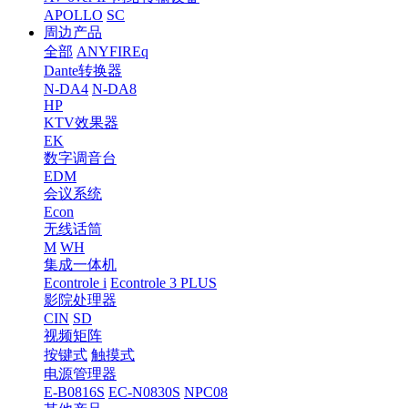
APOLLO
SC
周边产品
全部
ANYFIREq
Dante转换器
N-DA4
N-DA8
HP
KTV效果器
EK
数字调音台
EDM
会议系统
Econ
无线话筒
M
WH
集成一体机
Econtrole i
Econtrole 3 PLUS
影院处理器
CIN
SD
视频矩阵
按键式
触摸式
电源管理器
E-B0816S
EC-N0830S
NPC08