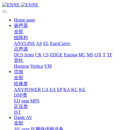
Home page
扬声器
全部
线阵列
ANYLINE
AS
EL
EuroCurve
点声源
DCS
Aries
CK
CS
EDGE
Europa
MC
MS
QX
T
TF
音柱
Horizon
Vertica
VM
功放
全部
经典类
ANYPOWER
CA
EA
EP
KA
KC
KE
DSP类
ED
ema
MPS
定压类
IST
Dante AV
全部
AV over IP 网络传输设备