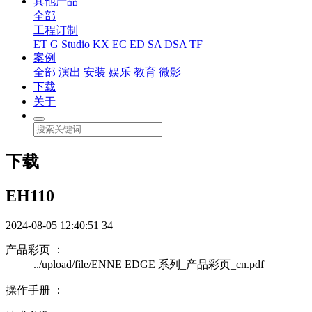
其他产品
全部
工程订制
ET
G Studio
KX
EC
ED
SA
DSA
TF
案例
全部
演出
安装
娱乐
教育
微影
下载
关于
下载
EH110
2024-08-05 12:40:51
34
产品彩页 ：
../upload/file/ENNE EDGE 系列_产品彩页_cn.pdf
操作手册 ：