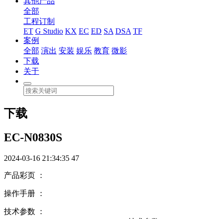
其他产品
全部
工程订制
ET
G Studio
KX
EC
ED
SA
DSA
TF
案例
全部
演出
安装
娱乐
教育
微影
下载
关于
下载
EC-N0830S
2024-03-16 21:34:35
47
产品彩页 ：
操作手册 ：
技术参数 ：