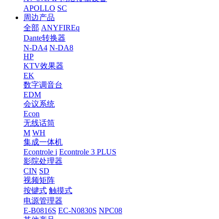
APOLLO
SC
周边产品
全部
ANYFIREq
Dante转换器
N-DA4
N-DA8
HP
KTV效果器
EK
数字调音台
EDM
会议系统
Econ
无线话筒
M
WH
集成一体机
Econtrole i
Econtrole 3 PLUS
影院处理器
CIN
SD
视频矩阵
按键式
触摸式
电源管理器
E-B0816S
EC-N0830S
NPC08