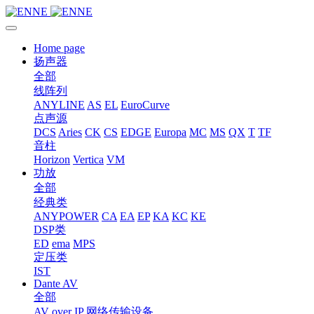
Home page
扬声器
全部
线阵列
ANYLINE
AS
EL
EuroCurve
点声源
DCS
Aries
CK
CS
EDGE
Europa
MC
MS
QX
T
TF
音柱
Horizon
Vertica
VM
功放
全部
经典类
ANYPOWER
CA
EA
EP
KA
KC
KE
DSP类
ED
ema
MPS
定压类
IST
Dante AV
全部
AV over IP 网络传输设备